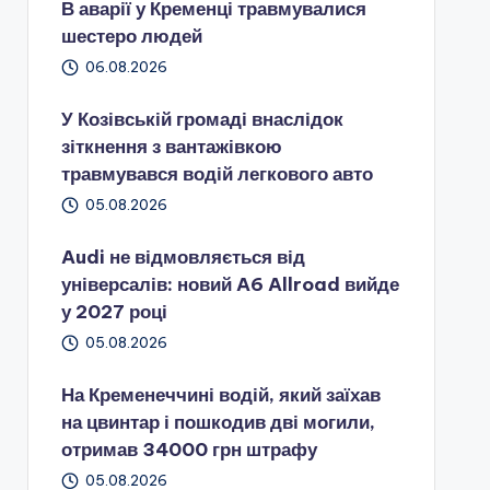
В аварії у Кременці травмувалися
шестеро людей
06.08.2026
У Козівській громаді внаслідок
зіткнення з вантажівкою
травмувався водій легкового авто
05.08.2026
Audi не відмовляється від
універсалів: новий A6 Allroad вийде
у 2027 році
05.08.2026
На Кременеччині водій, який заїхав
на цвинтар і пошкодив дві могили,
отримав 34000 грн штрафу
05.08.2026