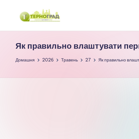
Перейти
до
Т
оперативно.
вмісту
достовірно.
е
Як правильно влаштувати пер
цікаво
р
Домашня
2026
Травень
27
Як правильно влаш
н
о
г
р
а
д