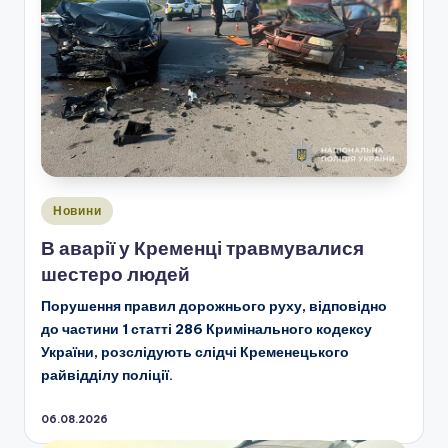
Опубліковано
Новини
у
В аварії у Кременці травмувалися
шестеро людей
Порушення правил дорожнього руху, відповідно
до частини 1 статті 286 Кримінального кодексу
України, розслідують слідчі Кременецького
райвідділу поліції.
06.08.2026