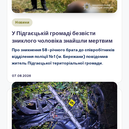
Опубліковано
Новини
у
У Підгаєцькій громаді безвісти
зниклого чоловіка знайшли мертвим
Про зникнення 58-річного брата до співробітників
відділення поліції №1 (м. Бережани) повідомив
житель Підгаєцької територіальної громади.
07.08.2026