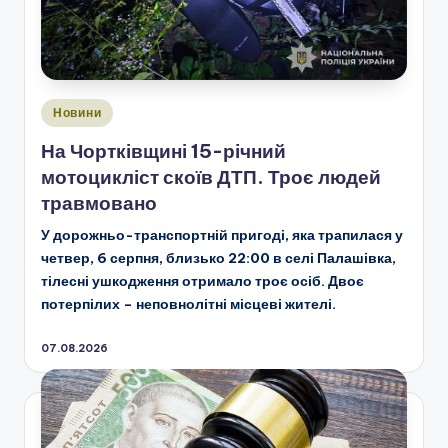
Опубліковано
Новини
у
На Чортківщині 15-річний
мотоцикліст скоїв ДТП. Троє людей
травмовано
У дорожньо-транспортній пригоді, яка трапилася у
четвер, 6 серпня, близько 22:00 в селі Палашівка,
тілесні ушкодження отримало троє осіб. Двоє
потерпілих – неповнолітні місцеві жителі.
07.08.2026