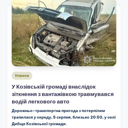
Опубліковано
Новини
у
У Козівській громаді внаслідок
зіткнення з вантажівкою травмувався
водій легкового авто
Дорожньо-транспортна пригода з потерпілим
трапилася у середу, 5 серпня, близько 20:50, у селі
Дибще Козівської громади.