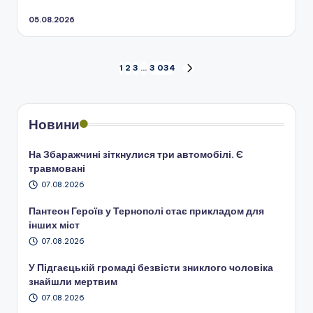
05.08.2026
Пагінація
1
2
3
…
3 034
НАСТУПНА
СТОРІНКА
записів
Новини
На Збаражчині зіткнулися три автомобілі. Є
травмовані
07.08.2026
Пантеон Героїв у Тернополі стає прикладом для
інших міст
07.08.2026
У Підгаєцькій громаді безвісти зниклого чоловіка
знайшли мертвим
07.08.2026