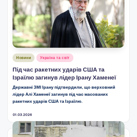
Опубліковано
Новини
Україна та світ
у
Під час ракетних ударів США та
Ізраїлю загинув лідер Ірану Хаменеї
Державні ЗМІ Ірану підтвердили, що верховний
лідер Алі Хаменеї загинув під час масованих
ракетних ударів США та Ізраїлю.
01.03.2026