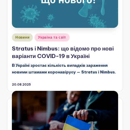
Опубліковано
Новини
Україна та світ
у
Stratus і Nimbus: що відомо про нові
варіанти COVID-19 в Україні
В Україні зростає кількість випадків зараження
новими штамами коронавірусу — Stratus і Nimbus.
20.08.2025