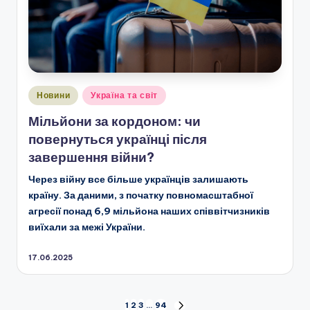
Опубліковано
Новини
Україна та світ
у
Мільйони за кордоном: чи
повернуться українці після
завершення війни?
Через війну все більше українців залишають
країну. За даними, з початку повномасштабної
агресії понад 6,9 мільйона наших співвітчизників
виїхали за межі України.
17.06.2025
Пагінація
1
2
3
…
94