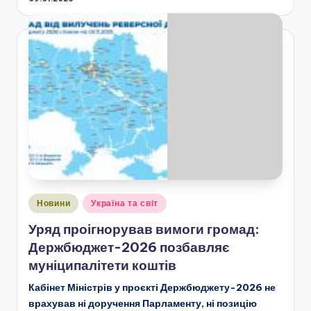
Опубліковано
Новини
Україна та світ
у
Уряд проігнорував вимоги громад:
Держбюджет-2026 позбавляє
муніципалітети коштів
Кабінет Міністрів у проєкті Держбюджету-2026 не
врахував ні доручення Парламенту, ні позицію