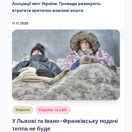
Асоціації міст України. Громади ризикують
втратити критично важливі кошти.
11.11.2025
Опубліковано
Новини
Україна та світ
у
У Львові та Івано-Франківську подачі
тепла не буде