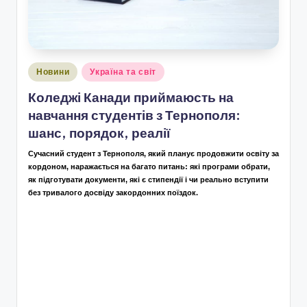
Опубліковано
Новини
Україна та світ
у
Коледжі Канади приймаюсть на
навчання студентів з Тернополя:
шанс, порядок, реалії
Сучасний студент з Тернополя, який планує продовжити освіту за
кордоном, наражається на багато питань: які програми обрати,
як підготувати документи, які є стипендії і чи реально вступити
без тривалого досвіду закордонних поїздок.