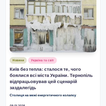
Опубліковано
Новини
Україна та світ
у
Київ без тепла: сталося те, чого
боялися всі міста України. Тернопіль
відпрацьовував цей сценарій
заздалегідь
Столиця на межі енергетичного колапсу
09.01.2026