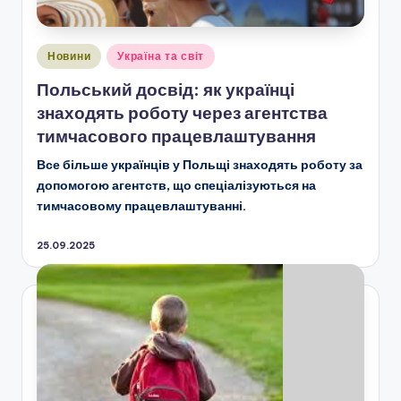
Опубліковано
Новини
Україна та світ
у
Польський досвід: як українці
знаходять роботу через агентства
тимчасового працевлаштування
Все більше українців у Польщі знаходять роботу за
допомогою агентств, що спеціалізуються на
тимчасовому працевлаштуванні.
25.09.2025