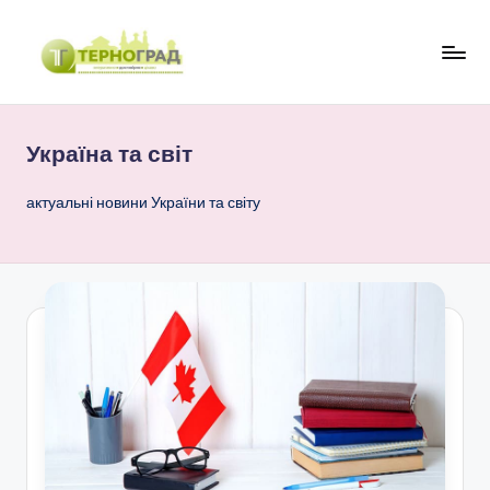
Перейти
до
Т
оперативно.
вмісту
достовірно.
е
цікаво
Україна та світ
р
н
актуальні новини України та світу
о
г
р
а
д