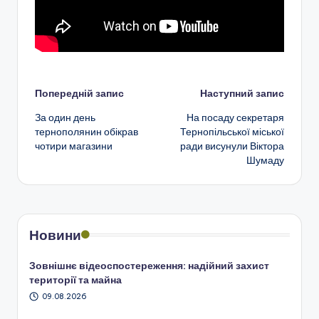
Навігація
Попередній запис
Наступний запис
За один день
На посаду секретаря
по
тернополянин обікрав
Тернопільської міської
чотири магазини
ради висунули Віктора
запису
Шумаду
Новини
Зовнішнє відеоспостереження: надійний захист
території та майна
09.08.2026