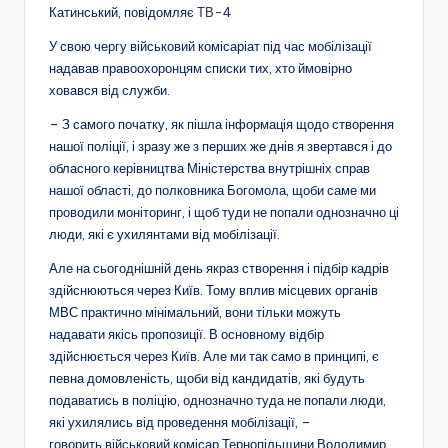
Катинський, повідомляє
ТВ-4
У свою чергу військовий комісаріат під час мобілізації
надавав правоохоронцям списки тих, хто ймовірно
ховався від служби.
– З самого початку, як пішла інформація щодо створення
нашої поліції, і зразу же з перших же днів я звертався і до
обласного керівництва Міністерства внутрішніх справ
нашої області, до полковника Богомола, щоби саме ми
проводили моніторинг, і щоб туди не попали однозначно ці
люди, які є ухилянтами від мобілізації.
Але на сьогоднішній день якраз створення і підбір кадрів
здійснюються через Київ. Тому вплив місцевих органів
МВС практично мінімальний, вони тільки можуть
надавати якісь пропозиції. В основному відбір
здійснюється через Київ. Але ми так само в принципі, є
певна домовленість, щоби від кандидатів, які будуть
подаватись в поліцію, однозначно туда не попали люди,
які ухилялись від проведення мобілізації, –
говорить військовий комісар Тернопільщини Володимир