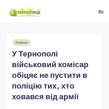
Перейти
до
Т
оперативно.
вмісту
достовірно.
е
цікаво
р
Опубліковано
Новини
н
у
У Тернополі
о
г
військовий комісар
р
обіцяє не пустити в
а
поліцію тих, хто
д
ховався від армії