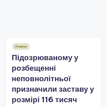
Опубліковано
Новини
у
Підозрюваному у
розбещенні
неповнолітньої
призначили заставу у
розмірі 116 тисяч