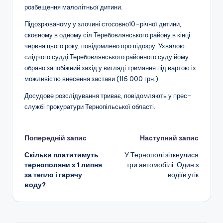
розбещення малолітньої дитини.
Підозрюваному у злочині стосовно10-річної дитини,
скоєному в одному сіл Теребовлянського району в кінці
червня цього року, повідомлено про підозру. Ухвалою
слідчого судді Теребовлянського районного суду йому
обрано запобіжний захід у вигляді тримання під вартою із
можливістю внесення застави (116 000 грн.)
Досудове розслідування триває, повідомляють у прес-
службі прокуратури Тернопільської області.
Навігація
Попередній запис
Наступний запис
Скільки платитимуть
У Тернополі зіткнулися
по
тернополяни з 1 липня
три автомобілі. Один з
за тепло і гарячу
водіїв утік
запису
воду?