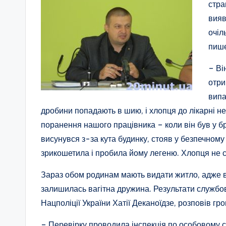
стра
вияв
очіл
пиш
– Ві
отри
випа
дробини попадають в шию, і хлопця до лікарні н
поранення нашого працівника – коли він був у бр
висунувся з-за кута будинку, стояв у безпечному
зрикошетила і пробила йому легеню. Хлопця не ст
Зараз обом родинам мають видати житло, адже в р
залишилась вагітна дружина. Результати службов
Нацполіції України Хатії Деканоїдзе, розповів гро
– Перевірку проводила інспекція по особовому ск