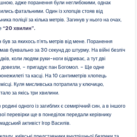
шною, адже поранення були неглибокими, однак
ились фатальними. Один із хлопців стояв від
ьника поліції за кілька метрів. Загинув у нього на очах,
е
“20 хвилин”.
н був за якихось п’ять метрів від мене. Поранення
мав буквально за 30 секунд до штурму. На війні безліч
дків, коли людям руки-ноги відриває, а тут дві
е довезли, – пригадує пан Богомол. – Ще одне
онежилеті та касці. На 10 сантиметрів хлопець
 місці. Куля мисливська потрапила у ключицю,
ало за якісь три хвилини.
одині одного із загиблих є семирічний син, а в іншого
ої перевірки ще в понеділок передали керівнику
мадський активіст Ігор Василів.
ладу, київські представники внутрішньої безпеки та