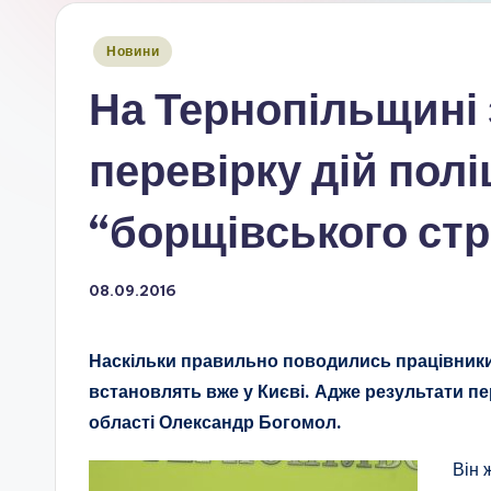
Опубліковано
Новини
у
На Тернопільщині
перевірку дій полі
“борщівського стр
08.09.2016
Наскільки правильно поводились працівники п
встановлять вже у Києві. Адже результати п
області Олександр Богомол.
Він 