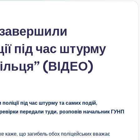
 завершили
ції під час штурму
ільця” (ВІДЕО)
оліції під час штурму та самих подій,
еревірки передали туди, розповів начальник ГУНП
же каже, що загибель обох поліцейських вважає