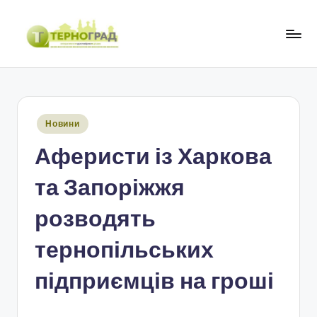
Перейти
до
Т
оперативно.
вмісту
достовірно.
е
цікаво
р
Опубліковано
Новини
н
у
Аферисти із Харкова
о
г
та Запоріжжя
р
розводять
а
тернопільських
д
підприємців на гроші