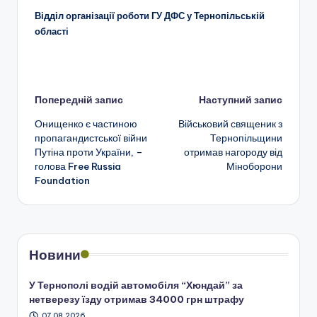
Відділ організації роботи ГУ ДФС у Тернопільській
області
Навігація
Попередній запис
Наступний запис
Онищенко є частиною
Військовий священик з
по
пропагандистської війни
Тернопільщини
Путіна проти України, –
отримав нагороду від
запису
голова Free Russia
Міноборони
Foundation
Новини
У Тернополі водій автомобіля “Хюндай” за
нетверезу їзду отримав 34000 грн штрафу
07.08.2026