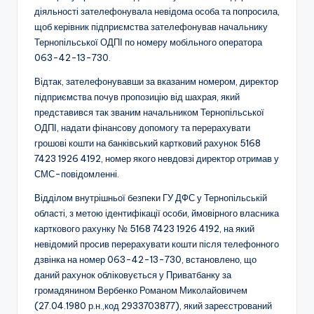
діяльності зателефонувала невідома особа та попросила,
щоб керівник підприємства зателефонував начальнику
Тернопільської ОДПІ по номеру мобільного оператора
063-42-13-730.
Відтак, зателефонувавши за вказаним номером, директор
підприємства почув пропозицію від шахрая, який
представився так званим начальником Тернопільської
ОДПІ, надати фінансову допомогу та перерахувати
грошові кошти на банківський картковий рахунок 5168
7423 1926 4192, номер якого невдовзі директор отримав у
СМС-повідомленні.
Відділом внутрішньої безпеки ГУ ДФС у Тернопільській
області, з метою ідентифікації особи, ймовірного власника
карткового рахунку № 5168 7423 1926 4192, на який
невідомий просив перерахувати кошти після телефонного
дзвінка на номер 063-42-13-730, встановлено, що
даний рахунок обліковується у Приватбанку за
громадянином Вербенко Романом Миколайовичем
(27.04.1980 р.н.,код 2933703877), який зареєстрований