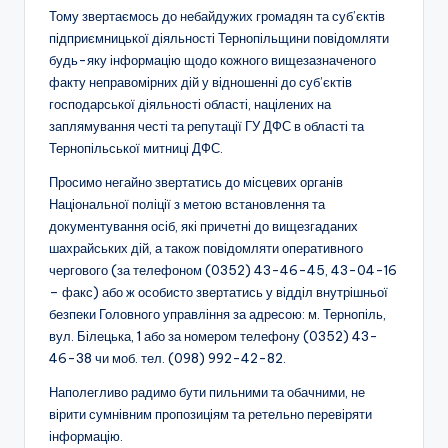
Тому звертаємось до небайдужих громадян та суб’єктів
підприємницької діяльності Тернопільщини повідомляти
будь-яку інформацію щодо кожного вищезазначеного
факту неправомірних дій у відношенні до суб’єктів
господарської діяльності області, націлених на
заплямування честі та репутації ГУ ДФС в області та
Тернопільської митниці ДФС.
Просимо негайно звертатись до місцевих органів
Національної поліції з метою встановлення та
документування осіб, які причетні до вищезгаданих
шахрайських дій, а також повідомляти оперативного
чергового (за телефоном (0352) 43-46-45, 43-04-16
– факс) або ж особисто звертатись у відділ внутрішньої
безпеки Головного управління за адресою: м. Тернопіль,
вул. Білецька, 1 або за номером телефону (0352) 43-
46-38 чи моб. тел. (098) 992-42-82.
Наполегливо радимо бути пильними та обачними, не
вірити сумнівним пропозиціям та ретельно перевіряти
інформацію.