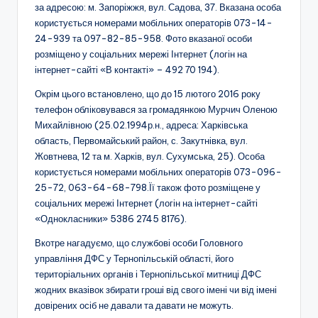
за адресою: м. Запоріжжя, вул. Садова, 37. Вказана особа
користується номерами мобільних операторів 073-14-
24-939 та 097-82-85-958. Фото вказаної особи
розміщено у соціальних мережі Інтернет (логін на
інтернет-сайті «В контакті» – 492 70 194).
Окрім цього встановлено, що до 15 лютого 2016 року
телефон обліковувався за громадянкою Мурчич Оленою
Михайлівною (25.02.1994р.н., адреса: Харківська
область, Первомайський район, с. Закутнівка, вул.
Жовтнева, 12 та м. Харків, вул. Сухумська, 25). Особа
користується номерами мобільних операторів 073-096-
25-72, 063-64-68-798.Її також фото розміщене у
соціальних мережі Інтернет (логін на інтернет-сайті
«Однокласники» 5386 2745 8176).
Вкотре нагадуємо, що службові особи Головного
управління ДФС у Тернопільській області, його
територіальних органів і Тернопільської митниці ДФС
жодних вказівок збирати гроші від свого імені чи від імені
довірених осіб не давали та давати не можуть.