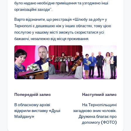
було надано необхідне приміщення та узгоджено інші
організаційні заходи”.
Варто відзначити, що реєстрація «Шлюбу за добу» у
Тернополі є дешевшою ніж у інших областях, тому цією
послугою у нашому місті зможуть скористатися усі
бажаючі, незалежно від місця проживання.
Навігація
Попередній запис
Наступний запис
В обласному архіві
На Тернопільщині
по
відкрили виставку «Душі
загадково зник чоловік.
Майдану»
Дружина благає про
запису
допомогу (ФОТО)