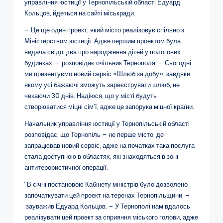
управління юстиції у Тернопільській області Едуард
Кольцов, йдеться на сайті міськради.
– Це ще один проект, який місто реалізовує спільно з
Міністерством юстиції. Адже першим проектом була
видача свідоцтва про народження дітей у пологових
будинках, – розповідає очільник Тернополя. – Сьогодні
ми презентуємо новий сервіс «Шлюб за добу», завдяки
якому усі бажаючі зможуть зареєструвати шлюб, не
чекаючи 30 днів. Надіюся, що у місті будуть
створюватися міцні сім’ї, адже це запорука міцної країни.
Начальник управління юстиції у Тернопільській області
розповідає, що Тернопіль – не перше місто, де
запрацював новий сервіс, адже на початках така послуга
стала доступною в областях, які знаходяться в зоні
антитерористичної операції.
“В січні постановою Кабінету міністрів було дозволено
започаткувати цей проект на теренах Тернопільщини, –
зауважив Едуард Кольцов. – У Тернополі нам вдалось
реалізувати цей проект за сприяння міського голови, адже