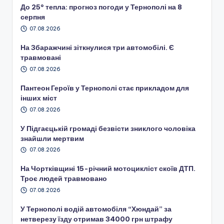
До 25° тепла: прогноз погоди у Тернополі на 8
серпня
07.08.2026
На Збаражчині зіткнулися три автомобілі. Є
травмовані
07.08.2026
Пантеон Героїв у Тернополі стає прикладом для
інших міст
07.08.2026
У Підгаєцькій громаді безвісти зниклого чоловіка
знайшли мертвим
07.08.2026
На Чортківщині 15-річний мотоцикліст скоїв ДТП.
Троє людей травмовано
07.08.2026
У Тернополі водій автомобіля “Хюндай” за
нетверезу їзду отримав 34000 грн штрафу