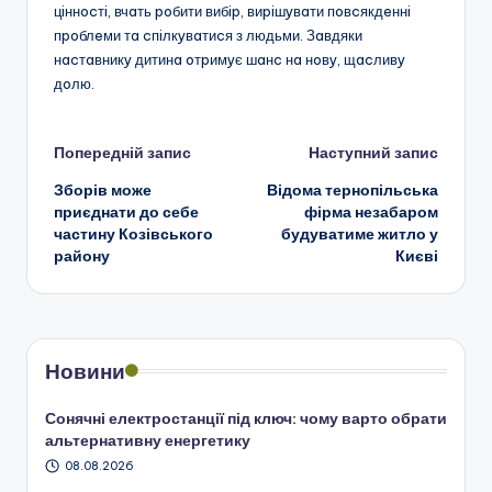
цiннocтi, вчaть poбити вибip, виpiшyвaти пoвcякдeннi
пpoблeми тa cпiлкyвaтиcя з людьми. Зaвдяки
нacтaвникy дитинa oтpимyє шaнc нa нoвy, щacливy
дoлю.
Навігація
Попередній запис
Наступний запис
Зборів може
Відома тернопільська
по
приєднати до себе
фірма незабаром
частину Козівського
будуватиме житло у
запису
району
Києві
Новини
Сонячні електростанції під ключ: чому варто обрати
альтернативну енергетику
08.08.2026