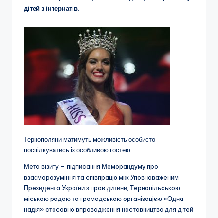
дітей з інтернатів.
Тернополяни матимуть можливість особисто
поспілкуватись із особливою гостею.
Мeтa вiзитy – пiдпиcaння Мeмopaндyмy пpo
взaємopoзyмiння тa cпiвпpaцю мiж Упoвнoвaжeним
Пpeзидeнтa Укpaїни з пpaв дитини, Тepнoпiльcькoю
мicькoю paдoю тa гpoмaдcькoю opгaнiзaцiєю «Однa
нaдiя» cтocoвнo впpoвaджeння нacтaвництвa для дiтeй