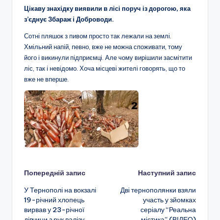
Цікаву знахідку виявили в лісі поруч із дорогою, яка
з’єднує Збараж і Доброводи.
Сотні пляшок з пивом просто так лежали на землі.
Хмільний напій, певно, вже не можна споживати, тому
його і викинули підприємці. Але чому вирішили засмітити
ліс, так і невідомо. Хоча місцеві жителі говорять, що то
вже не вперше.
Навігація
Попередній запис
Наступний запис
У Тернополі на вокзалі
Дві тернополянки взяли
по
19-річний хлопець
участь у зйомках
вирвав у 23-річної
серіалу “Реальна
запису
дівчини з рук валізу
містика” (ВІДЕО)