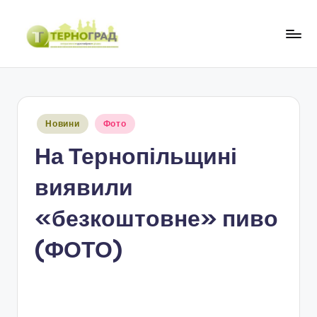
Перейти
до
Т
оперативно.
вмісту
достовірно.
е
цікаво
р
Опубліковано
Новини
Фото
н
у
На Тернопільщині
о
г
виявили
р
«безкоштовне» пиво
а
(ФОТО)
д