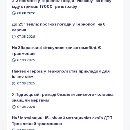
2,2 проміле: у Тернополі водій “Ніссану” за п’яну
їзду отримав 17000 грн штрафу
08.08.2026
До 25° тепла: прогноз погоди у Тернополі на 8
серпня
07.08.2026
На Збаражчині зіткнулися три автомобілі. Є
травмовані
07.08.2026
Пантеон Героїв у Тернополі стає прикладом для
інших міст
07.08.2026
У Підгаєцькій громаді безвісти зниклого чоловіка
знайшли мертвим
07.08.2026
На Чортківщині 15-річний мотоцикліст скоїв ДТП.
Троє людей травмовано