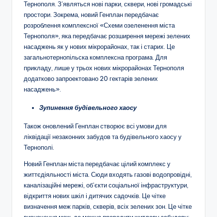
Тернополя. З’являться нові парки, сквери, нові громадські
простори. Зокрема, новий Генплан передбачає
розроблення комплексної «Схеми озеленення міста
Тернополя», яка передбачає розширення мережі зелених
насаджень як у нових мікрорайонах, так і старих. Це
загальнотернопільска комплексна програма. Для
прикладу, лише у трьох нових мікрорайонах Тернополя
додатково запроектовано 20 гектарів зелених
насаджень».
Зупинення будівельного хаосу
Також оновлений Генплан створює всі умови для
ліквідації незаконних забудов та будівельного хаосу у
Тернополі.
Новий Генплан міста передбачає цілий комплекс у
життєдіяльності міста. Сюди входять газові водопровідні,
каналізаційні мережі, об’єкти соціальної інфраструктури,
відкриття нових шкіл і дитячих садочків. Це чітке
визначення меж парків, скверів, всіх зелених зон. Це чітке
визначення меж, де можна проводити житлову забудову: