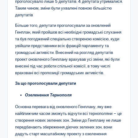
проголосувало лише 5 депутатів. 4 депутата утрималися.
Таким чином, зміни були ухвалені повною більшістю
депутатів
Більше того, депутати проголосували за оновлений
Генплан, який пройшов всі необхідні громадські слухання
та був погоджений спеціально створеною комісією, куди
увійшли представники всіх фракцій парламенту та
громадські активісти. Внесений на розгляд депутатів
проект оновленого Генплану врахував усі зміни, які були
внесені під час роботи спільної комісії, в тому числі
враховані всі пропозиції громадських активістів.
За що проголосували депутати
Озеленення Тернополя
Основна перевага від оновленого Генплану, яку вже
найближчим часом зможуть відчути всі тернополяни – це
створення нових зелених зон. Зміни до Генплану не лише
передбачають збереження діючих зелених зон, вони
дадуть старт масштабному проекту з озеленення