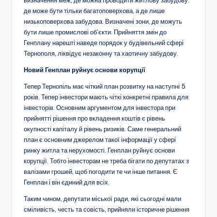
де може бути тільки багатоповерхова, а де лише
низькоповерхова забудова. Визначені зони, де можуть
бути лише промислові об’єкти. Прийняття змін до
Генплану нарешті наведе порядок у будівельний сфері
Тернополя, ліквідує незаконну та хаотичну забудову.
Новий Генплан руйнує основи корупції
Тепер Тернопіль має чіткий план розвитку на наступні 5
років. Тепер інвестори мають чіткі конкретні правила для
інвесторів. Основним аргументом для інвестора при
прийнятті рішення про вкладення коштів є рівень
окупності капіталу й рівень ризиків. Саме генеральний
план є основним джерелом такої інформації у сфері
ринку житла та нерухомості. Генплан руйнує основи
корупції. Тобто інвесторам не треба бігати по депутатах з
валізами грошей, щоб погодити те чи інше питання. Є
Генплан і він єдиний для всіх.
Таким чином, депутати міської ради, які сьогодні мали
сміливість, честь та совість, прийняли історичне рішення