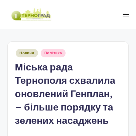
Перейти
до
Т
оперативно.
вмісту
достовірно.
е
цікаво
р
Опубліковано
Новини
Політика
н
у
Міська рада
о
г
Тернополя схвалила
р
оновлений Генплан,
а
– більше порядку та
д
зелених насаджень