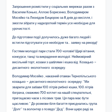
Запрошення розмістили у соціальних мережах разом з
Василем Конько, Аллою Борисенко, Володимиром
Мосейко та Леонідом Бицюрою за 8 днів до весілля, і
змогли зібрати у надкороткий термін усе необхідне для
урочистості.
До підготовки події долучилось дуже багато людей і
встигли підготувати усе необхідне та… заявку на рекорд!
Гостями молодої пари стали 700 чоловік! Щирі вітання,
конкурси, танці та викрадення молодої. Неймовірний
весільний торт, козаки з шаблями і юшка від Козацько –
десантного екологічного осередку.
Володимир Мосейко , наказний отаман Тернопільського
козацько – десантного екологічного осередку: “Ми
зварили для забави 100 літрів рибної юшки, 100 літрів
бограча, смажимо 700 котлет на нашій спецпательні,
пригощаємо чаєм з лісових трав. Ця пара має бути
щасливою.” До розмови біля багаття приєднались група
“Долг” та волонтер з псевдо “Дєд”. Вони щиро раді за