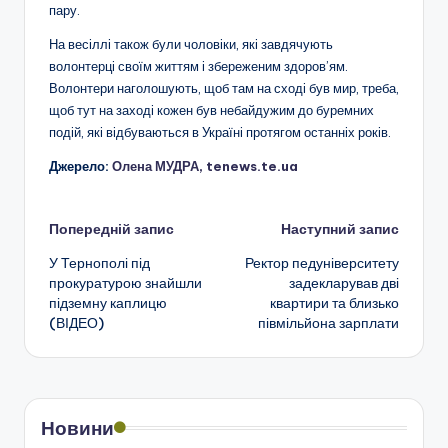
пару.
На весіллі також були чоловіки, які завдячують
волонтерці своїм життям і збереженим здоров’ям.
Волонтери наголошують, щоб там на сході був мир, треба,
щоб тут на заході кожен був небайдужим до буремних
подій, які відбуваються в Україні протягом останніх років.
Джерело:
Олена МУДРА, tenews.te.ua
Навігація
Попередній запис
Наступний запис
У Тернополі під
Ректор педуніверситету
по
прокуратурою знайшли
задекларував дві
підземну каплицю
квартири та близько
запису
(ВІДЕО)
півмільйона зарплати
Новини