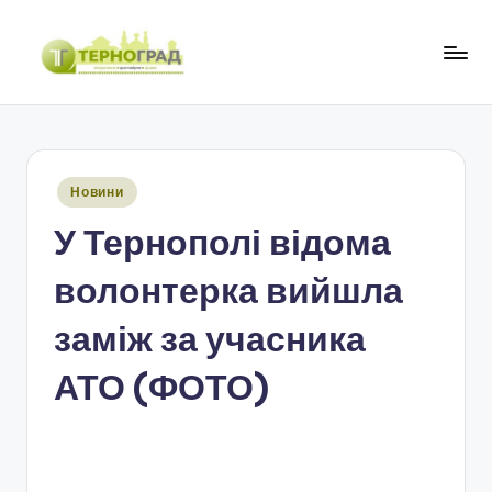
Перейти
до
Т
оперативно.
вмісту
достовірно.
е
цікаво
р
Опубліковано
Новини
н
у
У Тернополі відома
о
г
волонтерка вийшла
р
заміж за учасника
а
АТО (ФОТО)
д