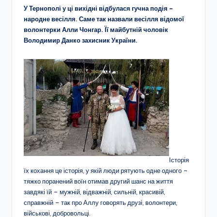
У Тернополі у ці вихідні відбулася гучна подія –
народне весілля. Саме так назвали весілля відомої
волонтерки Алли Чонгар. Її майбутній чоловік
Володимир Данко захисник України.
Історія
їх кохання це історія, у якій люди рятують одне одного –
тяжко поранений воїн отимав другий шанс на життя
завдякі їй – мужній, відважній, сильній, красивій,
справжній – так про Аллу говорять друзі, волонтери,
військові, добровольці.