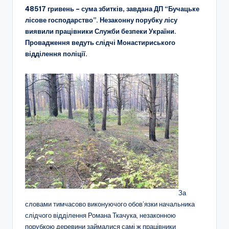
48517 гривень – сума збитків, завдана ДП “Бучацьке
лісове господарство”. Незаконну порубку лісу
виявили працівники Служби безпеки України.
Провадження ведуть слідчі Монастириського
відділення поліції.
За
словами тимчасово виконуючого обов’язки начальника
слідчого відділення Романа Ткачука, незаконною
порубкою деревини займалися самі ж працівники