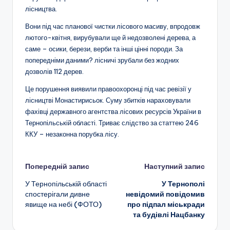
лісництва.
Вони під час планової чистки лісового масиву, впродовж
лютого-квітня, вирубували ще й недозволені дерева, а
саме – осики, берези, верби та інші цінні породи. За
попередніми даними? лісничі зрубали без жодних
дозволів 112 дерев.
Це порушення виявили правоохоронці під час ревізії у
лісництві Монастирисьок. Суму збитків нараховували
фахівці державного агентства лісових ресурсів України в
Тернопільській області. Триває слідство за статтею 246
ККУ – незаконна порубка лісу.
Навігація
Попередній запис
Наступний запис
У Тернопільській області
У Тернополі
по
спостерігали дивне
невідомий повідомив
явище на небі (ФОТО)
про підпал міськради
запису
та будівлі Нацбанку