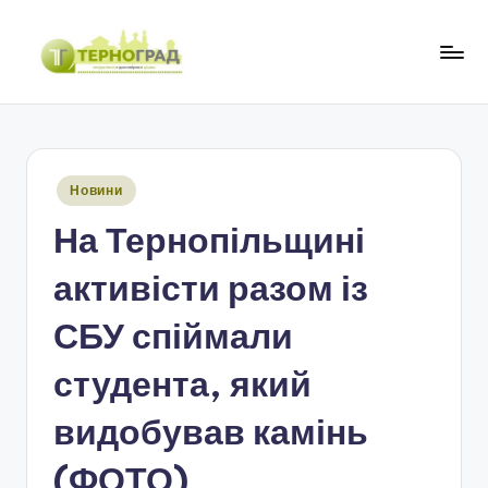
Перейти
до
Т
оперативно.
вмісту
достовірно.
е
цікаво
р
Опубліковано
Новини
н
у
На Тернопільщині
о
г
активісти разом із
р
СБУ спіймали
а
студента, який
д
видобував камінь
(ФОТО)