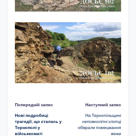
Навігація
Попередній запис
Наступний запис
Нові подробиці
На Тернопільщині
по
трагедії, що сталась у
неповнолітні хлопці
Тернополі у
обікрали помешкання
запису
військкоматі
жінки