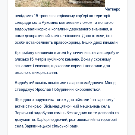
Четверо
невідомих 15 травня в недіючому кар’єрі на території
сільради села Рукомиш металевим ломом та лопатою
видобували корисні копалини державного значення, а
саме декоративний камінь-пісковик. Двоє втекли, їхні
особи встановлюють правоохоронці. Інших двох піймали.
До приїзду силовиків жителі Бучаччини встигли видобути
близько 15 метрів кубічного каменю. Вони у скоєному
зізналися і сказали, що копали корисні копалини для
власного використання.
Видобутий камінь помістили на арештмайданчик. Місце,
стверджує Ярослав Побуринний, охороняється.
Ще одного порушника того ж дня піймали “на гарячому”
активісти краю. Вісімнадцятирічний мешканець села
Заривинці видобував камінь без жодних на те дозволів та
документів. Кар’єр не діючий, розташований на території
села Заривинецької сільської ради.