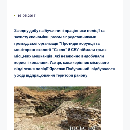
16.05.2017
За одну добу на Бучаччині працівники поліції та
захисту економіки, разом з представниками
громадської організації “Протидія корупції та
моніторинг екології “Скеля” й СБУ піймали трьох
місцевих мешканців, які незаконно видобували
корисні копалини. Усе це, каже керівник місцевого
відділення поліції Ярослав Побуринний, відбувалося
у ході відпрацювання території району.