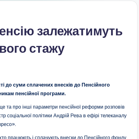
пенсію залежатимуть
ового стажу
ті до суми сплачених внесків до Пенсійного
никам пенсійної програми.
це та про інші параметри пенсійної реформи розповів
стр соціальної політики Андрій Рева в ефірі телеканалу
ресо».
 хто працюють і сплачують внески до Пенсійного фонду