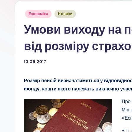
Опубліковано
Економіка
Новини
у
Умови виходу на 
від розміру страх
10.06.2017
Розмір пенсій визначатиметься у відповіднос
фонду, кошти якого належать виключно учас
Про 
Міні
«Есп
«Ті,