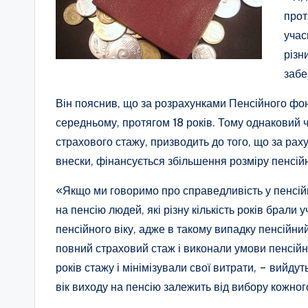
прот
учас
різн
забе
Він пояснив, що за розрахунками Пенсійного фон
середньому, протягом 18 років. Тому однаковий ч
страхового стажу, призводить до того, що за рах
внески, фінансується збільшення розміру пенсійно
«Якщо ми говоримо про справедливість у пенсійно
на пенсію людей, які різну кількість років брали 
пенсійного віку, адже в такому випадку пенсійний
повний страховий стаж і виконали умови пенсійної
років стажу і мінімізували свої витрати, – вийду
вік виходу на пенсію залежить від вибору кожног