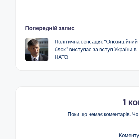
Навігація
Попередній запис
Політична сенсація: “Опозиційний
по
блок” виступає за вступ України в
НАТО
запису
1 к
Поки що немає коментарів. Чо
Коменту