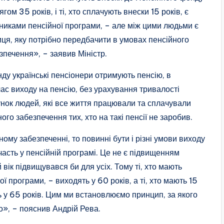
ягом 35 років, і ті, хто сплачують внески 15 років, є
никами пенсійної програми, – але між цими людьми є
иця, яку потрібно передбачити в умовах пенсійного
зпечення», – заявив Міністр.
ду українські пенсіонери отримують пенсію, в
ас виходу на пенсію, без урахування тривалості
унок людей, які все життя працювали та сплачували
го забезпечення тих, хто на такі пенсії не заробив.
му забезпеченні, то повинні бути і різні умови виходу
участь у пенсійній програмі. Це не є підвищенням
 вік підвищувався би для усіх. Тому ті, хто мають
 програми, – виходять у 60 років, а ті, хто мають 15
ть у 65 років. Цим ми встановлюємо принцип, за якого
о», – пояснив Андрій Рева.