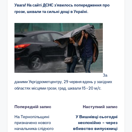
Увага! На сайті ДСНС з’явилось попередження про
грози, шквали та сильні дощі в Україні.
За
даними Укргідрометцентру, 29 червня вдень у західних
областях місцями грози, град, шквали 15-20 м/с.
Навігація
Попередній запис
Наступний запис
На Тернопільщині
У Вишнівці сьогодні
по
призначено нового
неспокійно – через
начальника слідчого
вбивство випускниці