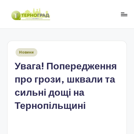
Перейти
до
Т
оперативно.
вмісту
достовірно.
е
цікаво
р
Опубліковано
Новини
н
у
Увага! Попередження
о
г
про грози, шквали та
р
сильні дощі на
а
Тернопільщині
д