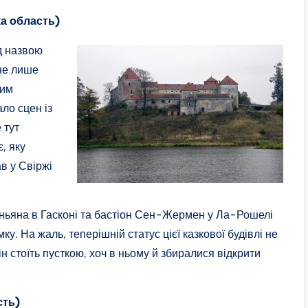
а область)
д назвою
 не лише
мим
ло сцен із
 тут
, яку
ав у Свіржі
аньяна в Гасконі та бастіон Сен-Жермен у Ла-Рошелі
ку. На жаль, теперішній статус цієї казкової будівлі не
він стоїть пусткою, хоч в ньому й збиралися відкрити
сть)