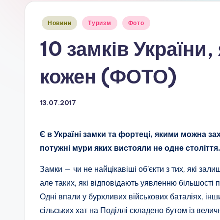
Опубліковано
Новини
Туризм
Фото
у
10 замків України,
кожен (ФОТО)
13.07.2017
Є в Україні замки та фортеці, якими можна з
потужні мури яких вистояли не одне століття
Замки — чи не найцікавіші об’єкти з тих, які зали
але таких, які відповідають уявленню більшості 
Одні впали у бурхливих військових баталіях, інш
сільських хат на Поділлі складено бутом із вели