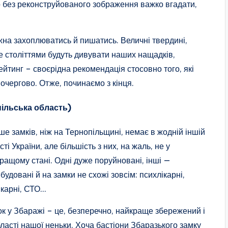
о без реконструйованого зображення важко вгадати,
можна захоплюватись й пишатись. Величні твердині,
ще століттями будуть дивувати наших нащадків,
йтинг – своєрідна рекомендація стосовно того, які
очергово. Отже, починаємо з кінця.
пільська область)
ше замків, ніж на Тернопільщині, немає в жодній іншій
сті України, але більшість з них, на жаль, не у
ращому стані. Одні дуже поруйновані, інші —
будовані й на замки не схожі зовсім: психлікарні,
ікарні, СТО…
к у Збаражі – це, безперечно, найкраще збережений і
асті нашої неньки. Хоча бастіони Збаразького замку