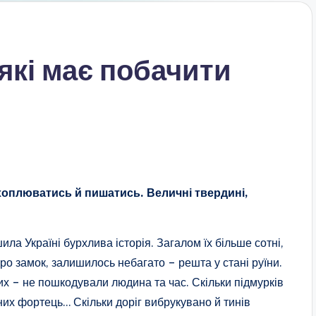
 які має побачити
ахоплюватись й пишатись. Величні твердині,
.
шила Україні бурхлива історія. Загалом їх більше сотні,
про замок, залишилось небагато – решта у стані руїни.
их – не пошкодували людина та час. Скільки підмурків
чних фортець… Скільки доріг вибрукувано й тинів