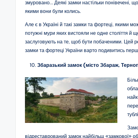
змуровано… Деякі замки настільки понівечені, щ
якими вони були колись.
Але є в Україні й такі замки та фортеці, якими 
потужні мури яких вистояли не одне століття й 
заслуговують на те, щоб бути побаченими. Цей ре
замки та фортеці України варто подивитись перш
Збаразький замок (місто Збараж, Терно
Біль
обла
найк
пере
тубл
Замо
відреставрований замок найбільш «замкової» обл