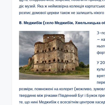
діє музей. Яка ж неймовірна колекція карпатськ
розпис домової церкви також не залишить нікого 
8. Меджибіж (село Меджибіж, Хмельницька о
З-по
— на
ньог
форт
У 20
куль
врят
пере
розміри, помножені на колорит (можливо, зумовл
твердиню між річками Південний Буг і Бужок пр
те, що нині Меджибіж є всесвітнім центром хаси