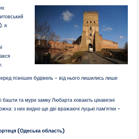
их
литовський
, а
ї
дався
у.
еред пізніших будівель – від нього лишились лише
ні башти та мури замку Любарта ховають цікавезні
ожна: з них видно ще дві вражаючі луцькі пам’ятки –
ортеця (Одеська область)