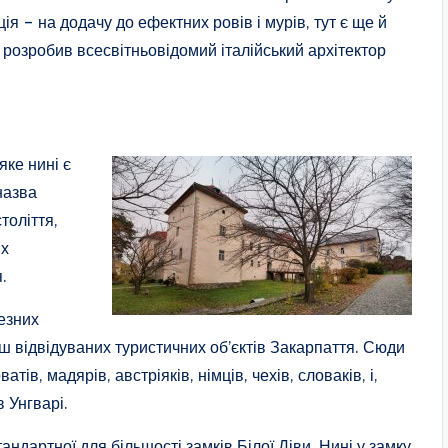
я – на додачу до ефектних ровів і мурів, тут є ще й
, розробив всесвітньовідомий італійський архітектор
яке нині є
назва
толіття,
их
.
чезних
ш відвідуваних туристичних об’єктів Закарпаття. Сюди
тів, мадярів, австріяків, німців, чехів, словаків, і,
 Унгварі.
андартної для більшості замків Білої Діви. Нині у замку