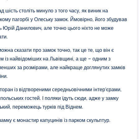
д шість століть минуло з того часу, як виник на
кому пагорбі у Олеську замок. Ймовірно, його збудував
ь Юрій Данилович, але точно цього ніхто не може
ати.
ожна сказати про замок точно, так це те, що він є
м із найвідоміших на Львівщині, а ще – одним з
енших за розмірами, але найкраще доглянутих замків
їни.
торан із відтвореними середньовічними інтер’єрами,
ольських гостей. І поляки їдуть сюди, адже у замку
ький, переможець турків під Віднем.
амку є монастир капуцинів із парком скульптур.