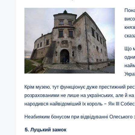
Пона
висо
княз
сказ
Що м
одни
найм
Укра
Крім музею, тут функціонує дуже престижний рес
розрахованими не лише на українських, але й на п
народився найвідоміший їх король – Ян ІІІ Собес
Неабияким бонусом при відвідуванні Олеського з
5. Луцький замок