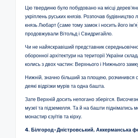
Цю твердиню було побудовано на місці дерев’ян
укріплень руських князів. Розпочав будівництво 
князь Любарт (саме тому замок і носить його ім’я)
продовжували Вітольд і Свидригайло.
Чи не найяскравіший представник середньовічно
оборонної архітектури на території України скла
колись з двох частин: Верхнього і Нижнього замк
Нижній, значно більший за площею, розчинився с
деякі відрізки мурів та одна башта.
Зате Верхній досить непогано зберігся. Височез
музеї та підземелля. Та й на башти підніматись м
монастир єзуїтів та кірху.
4. Білгород-Дністровський, Аккерманська ф