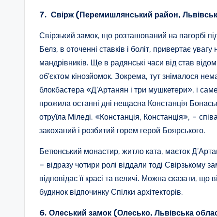
7. Свірж (Перемишлянський район, Львівськ
Свірзький замок, що розташований на пагорбі пі
Белз, в оточенні ставків і боліт, привертає увагу
мандрівників. Ще в радянські часи від став відо
об’єктом кінозйомок. Зокрема, тут знімалося нема
блокбастера «Д’Артанян і три мушкетери», і саме
прожила останні дні нещасна Констанція Бонасьє
отруїла Міледі. «Констанція, Констанція», – спів
закоханий і розбитий горем герой Боярського.
Бетюнський монастир, житло ката, маєток Д’Арт
– відразу чотири ролі віддали тоді Свірзькому зам
відповідає її красі та величі. Можна сказати, що 
будинок відпочинку Спілки архітекторів.
6. Олеський замок (Олесько, Львівська обла