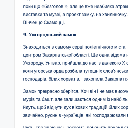
поки що «безголові», але це вже неабияка атракці
виставки та музеї, а проект замку, на хвилиночку
Вінченцо Скамоцці.
9. Ужгородський замок
Знаходиться в самому серці поліетнічного міста, 
центром Закарпатської області. Ще одна відома 
Ужгороду, Унгвар, прийшла до нас із далекого Х с
коли угорська орда розбила тутешніх слов’янськ
господарів, білих хорватів, і захопила Закарпаття
Замок прекрасно зберігся. Хоч він і не має висо
мурів та башт, але залишається одним із найбіль
йдуть, щоб відчути дух вікових традицій білих хорва
звичайно, русинів-українців, які господарювали в
Ідуть, сподіваючись, зокрема, побачити привид ст