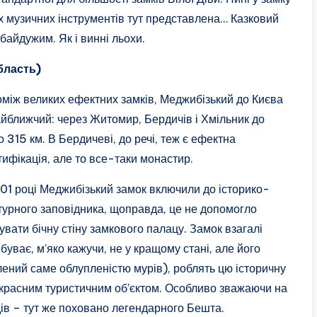
их музичних інструментів тут представлена… Казковий
байдужим. Як і винні льохи.
бласть)
між великих ефектних замків, Меджибізький до Києва
йближчий: через Житомир, Бердичів і Хмільник до
о 315 км. В Бердичеві, до речі, теж є ефектна
ифікація, але то все-таки монастир.
01 році Меджибізький замок включили до історико-
турного заповідника, щоправда, це не допомогло
увати бічну стіну замкового палацу. Замок взагалі
буває, м’яко кажучи, не у кращому стані, але його
ений саме облупленістю мурів), роблять цю історичну
екрасним туристичним об’єктом. Особливо зважаючи на
дів – тут же поховано легендарного Бешта.