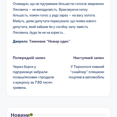
Очевидно, що не підтримане більшістю голосів звернення
Ляховича – не випадковість. Враховуючи хитку
більшість, кожен голос у раді зараз – на вагу золота.
Мабуть, деякі депутати порахували, що поява нового
депутата, який зайшов би у сесійну залу замість
Ляховича, буде їм не на користь…
Джерело:
Тижневик “Номер один”
Навігація
Попередній запис
Наступний запис
Через борги у
У Тернополі пивний
по
підприємця забрали
“снайпер” пляшкою
позашляховик і продали
поцілив в автомобіль
запису
з аукціону за 730 тисяч
гривень
Новини