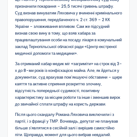
призначили покарання – 25,5 тисячі гривень штрафу.
Суд визнав винуватим Ляховича у вчиненні кримінального
правопорушення, передбаченого ч. 2 ст. 369 – 2 КК
України – зловживання впливом. Сам же підсудний
визнав свою вину в тому, що взяв хабара за
працевлаштування особи на посаду лікаря в комунальний
заклад Тернопільської обласної ради «Центр екстреної
медичної допомоги та медицини».
За отриманий хабар медик міг «загриміти» на строк від 3-
х до 8-ми років із конфіскацією майна. Але, як йдеться у
документах, суд врахував пом’якшуючі обставини – щире
каяття та активне сприяння розкриттю злочину,
відсутність попередньої судимості, позитивну
характеристику за місцем роботи та інше і зменшив вирок
до звичайної сплати штрафу на користь держави.
Після цього скандалу Романа Ляховича виключили і з
партії, і з фракції у ТМР. Вочевидь, депутат не планував
більше з’являтися в сесійній залі і вирішив самостійно
піти. Щоправда, момент для цього вибрав невдалий.