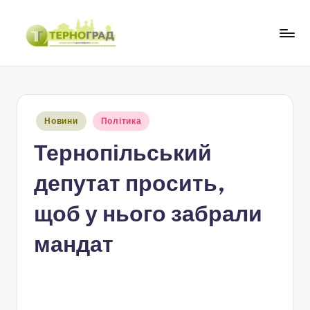
Перейти
до
Т
оперативно.
вмісту
достовірно.
е
цікаво
р
Опубліковано
Новини
Політика
н
у
Тернопільський
о
г
депутат просить,
р
щоб у нього забрали
а
мандат
д