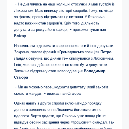
– Не дивлячись на наші колишні стосунки, я мав зустріч із
Ляховичем. Маю виписку з історії хвороби. Тому, як лікар
за фахом, прошу підтримати це питання. У Ляховича
надто важкий стан здоров’я. Крім того, діяльність
депутата загрожує його кар’єрі, – прокоментував пан
Бліхар.
Наполягали підтримати звернення колеги й інші депутати.
Зокрема, голова фракції «Громадянська позиція»
Петро
Ландяк
озвучив, що днями теж спілкувався з Ляховичем.
І він, мовляв, дійсно не хоче і не може бути депутатом.
Також на підтримку став «свободівець»
Володимир
Стаюра
– Ми не можемо перешкоджати депутату, який захотів
скласти мандат, – вважає пан Стаюра.
Однак навіть з другої спроби включити до порядку
денного волевиявлення Ляховича його колегам не
вдалося. Варто додати, що Ляхович уже понад рік не
відвідує сесійні засідання через «грошовий» скандал. Так
ще 1 квітня у Тернопільському міськрайонному суді йому