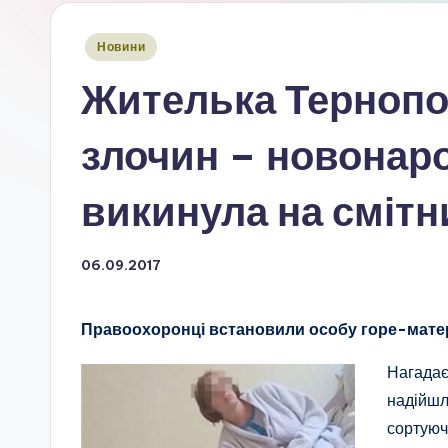
Опубліковано
Новини
у
Жителька Тернопо
злочин – новонар
викинула на смітн
06.09.2017
Правоохоронці встановили особу горе-матер
Нагадає
надійшл
сортуюч