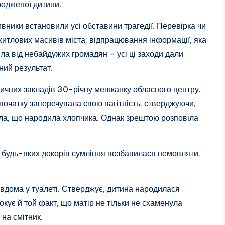
одженої дитини.
вники встановили усі обставини трагедії. Перевірка чи
 житлових масивів міста, відпрацювання інформації, яка
ла від небайдужих громадян – усі ці заходи дали
ний результат.
дичних закладів 30-річну мешканку обласного центру.
початку заперечувала свою вагітність, стверджуючи,
ила, що народила хлопчика. Однак зрештою розповіла
з будь-яких докорів сумління позбавилася немовляти,
дома у туалеті. Стверджує, дитина народилася
окує й той факт, що матір не тільки не схаменула
 на смітник.