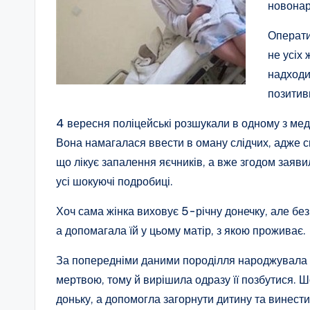
новонар
Операти
не усіх
надходи
позитив
4 вересня поліцейські розшукали в одному з ме
Вона намагалася ввести в оману слідчих, адже с
що лікує запалення яєчників, а вже згодом заяв
усі шокуючі подробиці.
Хоч сама жінка виховує 5-річну донечку, але бе
а допомагала їй у цьому матір, з якою проживає.
За попередніми даними породілля народжувала в
мертвою, тому й вирішила одразу її позбутися. Ш
доньку, а допомогла загорнути дитину та винести