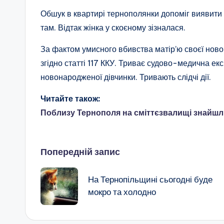
Обшук в квартирі тернополянки допоміг виявити 
там. Відтак жінка у скоєному зізналася.
За фактом умисного вбивства матір’ю своєї нов
згідно статті 117 ККУ. Триває судово-медична ек
новонародженої дівчинки. Тривають слідчі дії.
Читайте також:
Поблизу Тернополя на сміттєзвалищі знайшл
Навігація
Попередній запис
по
На Тернопільщині сьогодні буде
мокро та холодно
запису