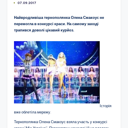
07.09.2017
Найвродливіша тернополянка Олена Смакоус не
перемогла в конкурсі краси. На самому заході
трапився доволі цікавий курйоз.
Історія
вже облетіла мережу.
Тернополянка Олена Смакоус взяла участь у конкурсі
краси “Міс Україна”. Перемогти у конкурсі їй не вдалось,