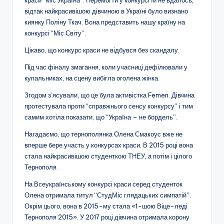
відтак найкрасивішою дівчиною в Україні було визнано
киянку Поліну Ткач. Вона представить нашу країну на
конкурсі “Міс Світу”.
Цікаво, що конкурс краси не відбувся без скандалу.
Під час фіналу змагання, коли учасниці дефілювали у
купальниках, на сцену вибігла оголена жінка.
Згодом з’ясували, що це була активістка Femen. Дівчина
протестувала проти “справжнього сенсу конкурсу” і тим
самим хотіла показати, що “Україна – не бордель”.
Нагадаємо, що тернополянка Олена Смакоус вже не
вперше бере участь у конкурсах краси. В 2015 році вона
стала найкрасивішою студенткою ТНЕУ, а потім і цілого
Тернополя.
На Всеукраїнському конкурсі краси серед студенток
Олена отримала титул “СтудМіс глядацьких симпатій”.
Окрім цього, вона в 2015-му стала «1-шою Віце-леді
Тернополя 2015». У 2017 році дівчина отримала корону