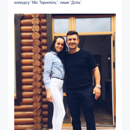
конкурсу “Міс Тернопіль”, пише
“Доба”
.