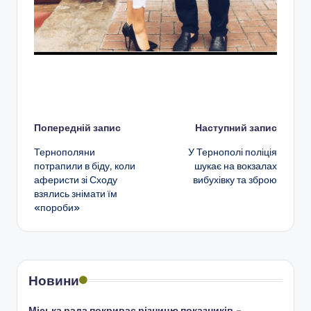
Навігація
Попередній запис
Наступний запис
Тернополяни
У Тернополі поліція
по
потрапили в біду, коли
шукає на вокзалах
аферисти зі Сходу
вибухівку та зброю
запису
взялись знімати їм
«пороби»
Новини
Міська рада покриває різницю показників –