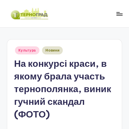
Перейти
до
Т
оперативно.
вмісту
достовірно.
е
цікаво
р
Опубліковано
Культура
Новини
н
у
На конкурсі краси, в
о
г
якому брала участь
р
тернополянка, виник
а
гучний скандал
д
(ФОТО)