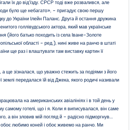
ігали їх до від’їзду. СРСР тоді вже розвалився, але
оди було ще небагато», – пригадує свою першу
дку до України Ілейн Паланс. Друга й остання дружина
енитого голлівудського актора, який мав українське
ння (його батько походить із села Іване-Золоте
опільської області – ред.), нині живе на ранчо в штаті
раїни ще раз і влаштувати там виставку картин її
 а ще зізналася, що уважно стежить за подіями з його
 землі передалася їй від Джека, якого родичі називали
рацювала на американських авіалініях і в той день у
у самому готелі, що і я. Коли я виписувалася, він саме
ого, а він зловив мій погляд й – радісно підморгнув…
 обоє любимо коней і обоє живемо на ранчо. Ми