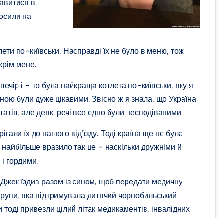
равитися в
росили на
лети по-київськи. Насправді їх не було в меню, тож
крім мене.
 вечір і – то була найкраща котлета по-київськи, яку я
їною були дуже цікавими. Звісно ж я знала, що Україна
атів, але деякі речі все одно були несподіваними.
рігали їх до нашого від’їзду. Тоді країна ще не була
і найбільше вразило так це – наскільки дружніми й
 і гордими.
Джек їздив разом із сином, щоб передати медичну
групи, яка підтримувала дитячий чорнобильський
и тоді привезли цілий літак медикаментів, інвалідних