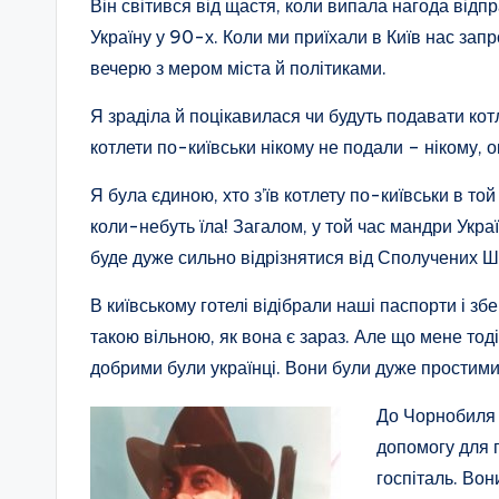
Він світився від щастя, коли випала нагода відп
Україну у 90-х. Коли ми приїхали в Київ нас зап
вечерю з мером міста й політиками.
Я зраділа й поцікавилася чи будуть подавати кот
котлети по-київськи нікому не подали – нікому, о
Я була єдиною, хто з’їв котлету по-київськи в той
коли-небуть їла! Загалом, у той час мандри Укра
буде дуже сильно відрізнятися від Сполучених Шт
В київському готелі відібрали наші паспорти і збе
такою вільною, як вона є зараз. Але що мене тод
добрими були українці. Вони були дуже простими
До Чорнобиля 
допомогу для 
госпіталь. Вон