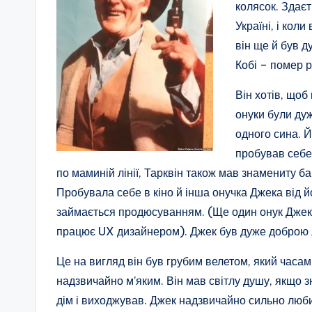
колясок. Здаєт
Україні, і кол
він ще й був 
Кобі – помер ра
Він хотів, що
онуки були ду
одного сина. Йо
пробував себе
по маминій лінії, Тарквін також мав знамениту баб
Пробувала себе в кіно й інша онучка Джека від йо
займається продюсуванням. (Ще один онук Джека
працює UX дизайнером). Джек був дуже доброю
Це на вигляд він був грубим велетом, який часам
надзвичайно м’яким. Він мав світлу душу, якщо 
дім і виходжував. Джек надзвичайно сильно любив 