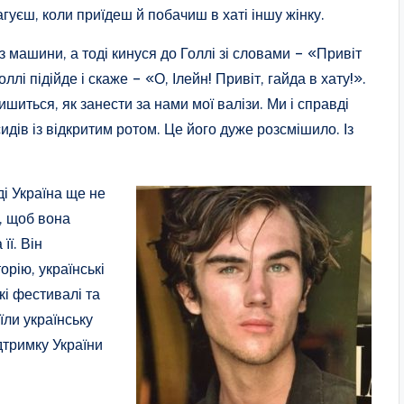
агуєш, коли приїдеш й побачиш в хаті іншу жінку.
 машини, а тоді кинуся до Голлі зі словами – «Привіт
ллі підійде і скаже – «О, Ілейн! Привіт, гайда в хату!».
лишиться, як занести за нами мої валізи. Ми і справді
идів із відкритим ротом. Це його дуже розсмішило. Із
ді Україна ще не
, щоб вона
її. Він
орію, українські
кі фестивалі та
їли українську
дтримку України