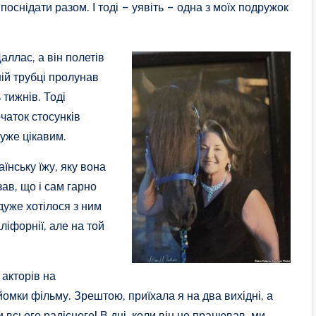
оснідати разом. І тоді – уявіть – одна з моїх подружок
ллас, а він полетів
ій трубці пролунав
 тижнів. Тоді
очаток стосунків
дуже цікавим.
їнську їжу, яку вона
зав, що і сам гарно
 дуже хотілося з ним
ліфорнії, але на той
 акторів на
зйомки фільму. Зрештою, приїхала я на два вихідні, а
и всього радісного! В дні, коли він не працював, ми