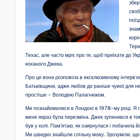
збер
своб
поїз
знам
корі
Терн
Техас, але часто мріє про те, щоб приїхати до Ук
коханого Джека.
Про це вона розповіла в ексклюзивному інтерв’ю,
Батьківщини, адже любов до раніше чужої для неї
простіше – Володею Палагнюком.
Ми познайомилися в Лондоні в 1978-му році. Я п
мене якраз була перезміна. Джек зупинився в том
був у холі. Пам’ятаю, як озирнулася і побачила й
Ми швидко знайшли спільну мову. Зрозуміли, що