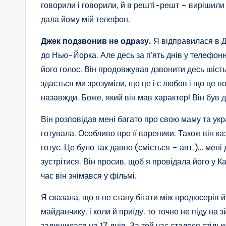
говорили і говорили, й в решті-решт – вирішили п
дала йому мій телефон.
Джек подзвонив не одразу.
Я відправилася в Да
до Нью-Йорка. Але десь за п’ять днів у телефонн
його голос. Він продовжував дзвонити десь шість
здається ми зрозуміли, що це і є любов і що це п
назавжди. Боже, який він мав характер! Він був 
Він розповідав мені багато про свою маму та укра
готувала. Особливо про її вареники. Також він ка
готує. Це було так давно (сміється – авт.)… мені
зустрітися. Він просив, щоб я провідала його у Ка
час він знімався у фільмі.
Я сказала, що я не стану бігати між продюсерів й
майданчику, і коли й приїду, то точно не піду на 
залишилася на 17 днів. За той час сталося стільк