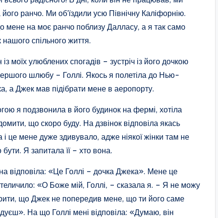
 його ранчо. Ми об’їздили усю Північну Каліфорнію.
до мене на моє ранчо поблизу Далласу, а я так само
к нашого спільного життя.
 із моїх улюблених спогадів – зустріч із його дочкою
першого шлюбу – Голлі. Якось я полетіла до Нью-
а, а Джек мав підібрати мене в аеропорту.
гою я подзвонила в його будинок на фермі, хотіла
домити, що скоро буду. На дзвінок відповіла якась
а і це мене дуже здивувало, адже ніякої жінки там не
 бути. Я запитала її – хто вона.
на відповіла: «Це Голлі – дочка Джека». Мене це
теличило: «О Боже мій, Голлі, – сказала я. – Я не можу
рити, що Джек не попередив мене, що ти його саме
ідуєш». На що Голлі мені відповіла: «Думаю, він