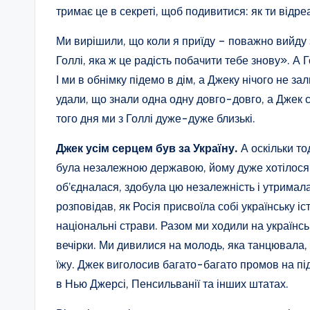
тримає це в секреті, щоб подивитися: як ти відре
Ми вирішили, що коли я приїду – поважно вийду з
Голлі, яка ж це радість побачити тебе знову». А Го
І ми в обнімку підемо в дім, а Джеку нічого не за
удали, що знали одна одну довго-довго, а Джек с
того дня ми з Голлі дуже-дуже близькі.
Джек усім серцем був за Україну.
А оскільки то
була незалежною державою, йому дуже хотілося
об’єдналася, здобула цю незалежність і утримала 
розповідав, як Росія присвоїла собі українську іст
національні страви. Разом ми ходили на українсь
вечірки. Ми дивилися на молодь, яка танцювала, 
їжу. Джек виголосив багато-багато промов на пі
в Нью Джерсі, Пенсильванії та інших штатах.