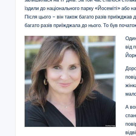
їздили до національного парку «Йосеміті» або на
Після цього – він також багато разів приїжджав 
багато разів приїжджала до нього. То був почато
Один
від 
Йорк
Доро
пові
жінк
мало
А во
спан
пові
відв