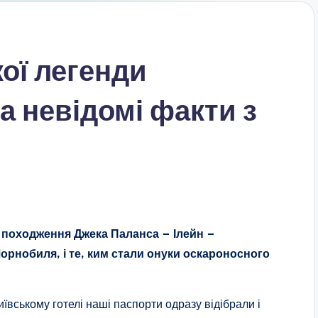
ої легенди
а невідомі факти з
 походження Джека Паланса – Ілейн –
Чорнобиля, і те, ким стали онуки оскароносного
иївському готелі наші паспорти одразу відібрали і