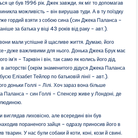
ься це був 1996 рік. Джек завжди, як міг то допомагав
и виникла можливість – він вирушав туди. А в ту поїздку
дуже гордий взяти з собою сина (син Джека Паланса –
ніше за батька у віці 43 років від раку – авт.).
б вони мали успішне й щасливе життя. Думаю, його
же-дуже важливими для нього. Донька Джека Брук має
го ім’я – Тарквін і він, так само як колись його дід,
 в акторстві (окрім знаменитого дідуся Джека Паланса
усю Елізабет Тейлор по батьковій лінії – авт.).
го доньки Голлі – Лілі. Хоч зараз вона більше
 Паланса – син Голлі – Спенсер живе у Лондоні, де
 людиною.
и виглядав лиховісно, але всередині він був
знаходив пораненого зайця – одразу приносив його в
тварин. У нас були собаки й коти, коні, кози й свині.