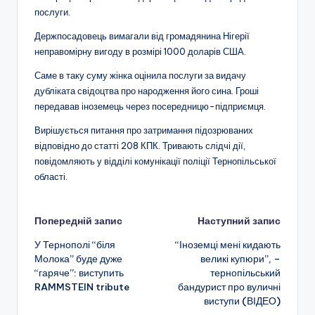
послуги.
Держпосадовець вимагали від громадянина Нігерії
неправомірну вигоду в розмірі 1000 доларів США.
Саме в таку суму жінка оцінила послуги за видачу
дубліката свідоцтва про народження його сина. Гроші
передавав іноземець через посередницю-підприємця.
Вирішується питання про затримання підозрюваних
відповідно до статті 208 КПК. Тривають слідчі дії,
повідомляють у відділі комунікації поліції Тернопільської
області.
Навігація
Попередній запис
Наступний запис
У Тернополі “біля
“Іноземці мені кидають
по
Молока” буде дуже
великі купюри”, –
“гаряче”: виступить
тернопільський
запису
RAMMSTEIN tribute
бандурист про вуличні
виступи (ВІДЕО)