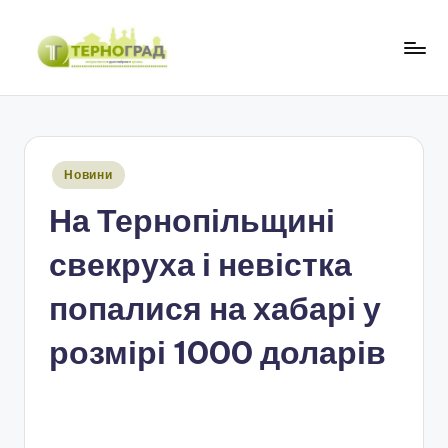
Перейти
до
Т
оперативно.
вмісту
достовірно.
е
цікаво
р
Опубліковано
Новини
н
у
На Тернопільщині
о
г
свекруха і невістка
р
попалися на хабарі у
а
розмірі 1000 доларів
д