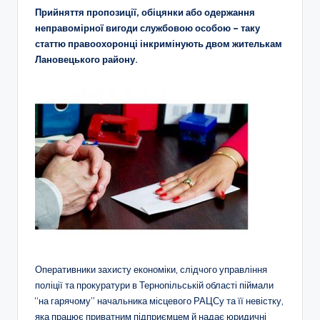
Прийняття пропозиції, обіцянки або одержання
неправомірної вигоди службовою особою – таку
статтю правоохоронці інкримінують двом жителькам
Лановецького району.
Оперативники захисту економіки, слідчого управління
поліції та прокуратури в Тернопільській області піймали
“на гарячому” начальника місцевого РАЦСу та її невістку,
яка працює приватним підприємцем й надає юридичні