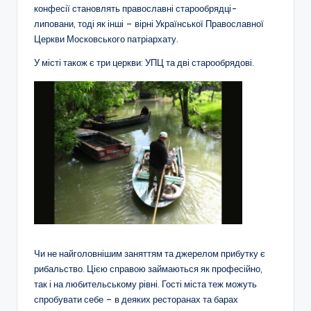
конфесії становлять православні старообрядці-
липовани, тоді як інші – вірні Української Православної
Церкви Московського патріархату.
У місті також є три церкви: УПЦ та дві старообрядові.
Чи не найголовнішим заняттям та джерелом прибутку є
рибальство. Цією справою займаються як професійно,
так і на любительському рівні. Гості міста теж можуть
спробувати себе – в деяких ресторанах та барах