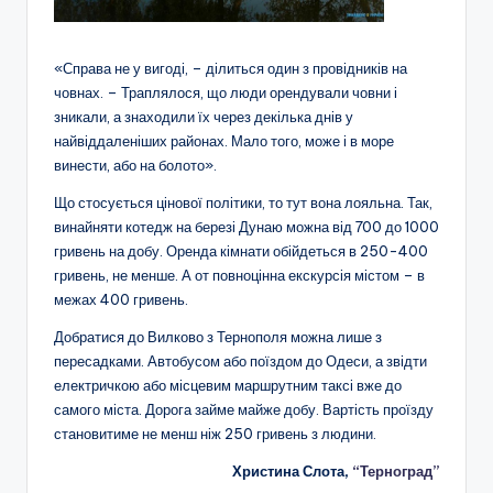
«Справа не у вигоді, – ділиться один з провідників на
човнах. – Траплялося, що люди орендували човни і
зникали, а знаходили їх через декілька днів у
найвіддаленіших районах. Мало того, може і в море
винести, або на болото».
Що стосується цінової політики, то тут вона лояльна. Так,
винайняти котедж на березі Дунаю можна від 700 до 1000
гривень на добу. Оренда кімнати обійдеться в 250-400
гривень, не менше. А от повноцінна екскурсія містом – в
межах 400 гривень.
Добратися до Вилково з Тернополя можна лише з
пересадками. Автобусом або поїздом до Одеси, а звідти
електричкою або місцевим маршрутним таксі вже до
самого міста. Дорога займе майже добу. Вартість проїзду
становитиме не менш ніж 250 гривень з людини.
Христина Слота,
“Терноград”