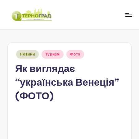
Перейти
до
Т
оперативно.
вмісту
достовірно.
е
цікаво
р
Опубліковано
Новини
Туризм
Фото
н
у
Як виглядає
о
г
“українська Венеція”
р
(ФОТО)
а
д