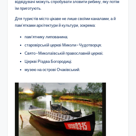
відвідувачі можуть спробувати зловити рибину, яку потім
їм приготують.
Для туристів місто цікаве не лише своїми каналами, а й
пам’ятками архітектури й культури, зокрема:
пам’ятнику липованина;
старовірській церкві Миколи-Чудотворця;
Свято-Миколаївській православній церкві;
Церкві Різдва Богородиці;
музею на острові Очаківський.