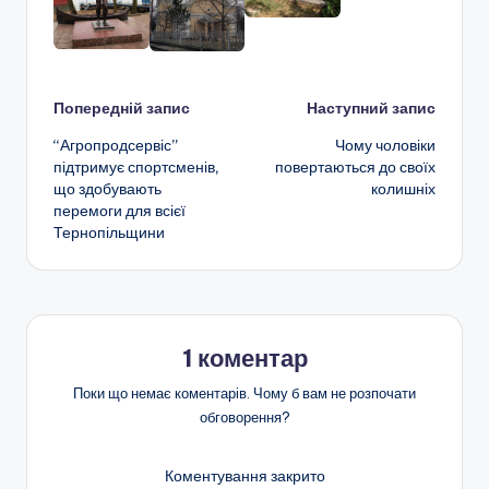
Навігація
Попередній запис
Наступний запис
“Агропродсервіс”
Чому чоловіки
по
підтримує спортсменів,
повертаються до своїх
що здобувають
колишніх
запису
перемоги для всієї
Тернопільщини
1 коментар
Поки що немає коментарів. Чому б вам не розпочати
обговорення?
Коментування закрито