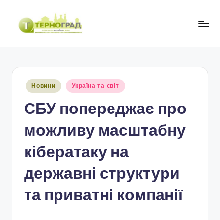
Перейти
до
Т
оперативно.
вмісту
достовірно.
е
цікаво
р
Опубліковано
Новини
Україна та світ
н
у
СБУ попереджає про
о
г
можливу масштабну
р
кібератаку на
а
державні структури
д
та приватні компанії