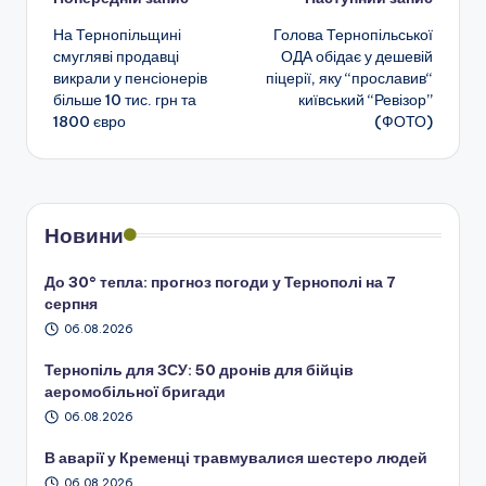
Навігація
На Тернопільщині
Голова Тернопільської
по
смугляві продавці
ОДА обідає у дешевій
викрали у пенсіонерів
піцерії, яку “прославив“
запису
більше 10 тис. грн та
київський “Ревізор”
1800 євро
(ФОТО)
Новини
До 30° тепла: прогноз погоди у Тернополі на 7
серпня
06.08.2026
Тернопіль для ЗСУ: 50 дронів для бійців
аеромобільної бригади
06.08.2026
В аварії у Кременці травмувалися шестеро людей
06.08.2026