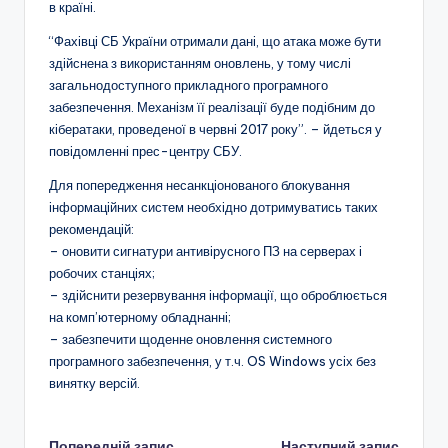
в країні.
“Фахівці СБ України отримали дані, що атака може бути
здійснена з використанням оновлень, у тому числі
загальнодоступного прикладного програмного
забезпечення. Механізм її реалізації буде подібним до
кібератаки, проведеної в червні 2017 року”. – йдеться у
повідомленні прес-центру СБУ.
Для попередження несанкціонованого блокування
інформаційних систем необхідно дотримуватись таких
рекомендацій:
– оновити сигнатури антивірусного ПЗ на серверах і
робочих станціях;
– здійснити резервування інформації, що оброблюється
на комп’ютерному обладнанні;
– забезпечити щоденне оновлення системного
програмного забезпечення, у т.ч. OS Windows усіх без
винятку версій.
Попередній запис
Наступний запис