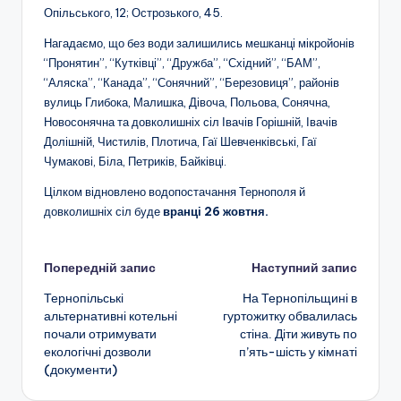
Опільського, 12; Острозького, 45.
Нагадаємо, що без води залишились мешканці мікройонів
“Пронятин”, “Кутківці”, “Дружба”, “Східний”, “БАМ”,
“Аляска”, “Канада”, “Сонячний”, “Березовиця”, районів
вулиць Глибока, Малишка, Дівоча, Польова, Сонячна,
Новосонячна та довколишніх сіл Івачів Горішній, Івачів
Долішній, Чистилів, Плотича, Гаї Шевченківські, Гаї
Чумакові, Біла, Петриків, Байківці.
Цілком відновлено водопостачання Тернополя й
довколишніх сіл буде
вранці 26 жовтня.
Навігація
Попередній запис
Наступний запис
Тернопільські
На Тернопільщині в
по
альтернативні котельні
гуртожитку обвалилась
почали отримувати
стіна. Діти живуть по
запису
екологічні дозволи
п’ять-шість у кімнаті
(документи)