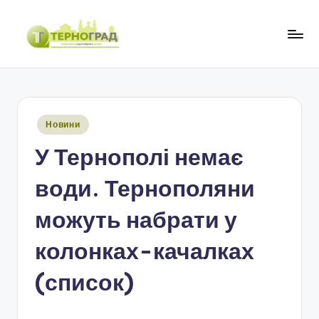
Перейти
до
Т
оперативно.
вмісту
достовірно.
е
цікаво
р
Опубліковано
Новини
н
у
У Тернополі немає
о
г
води. Тернополяни
р
можуть набрати у
а
колонках-качалках
д
(список)