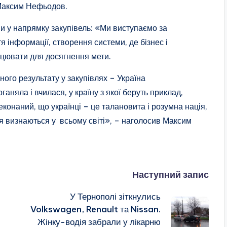
в Максим Нефьодов.
ни у напрямку закупівель: «Ми виступаємо за
 інформації, створення системи, де бізнес і
ацювати для досягнення мети.
ого результату у закупівлях – Україна
ганяла і вчилася, у країну з якої беруть приклад,
еконаний, що українці – це талановита і розумна нація,
я визнаються у всьому світі», – наголосив Максим
Наступний запис
У Тернополі зіткнулись
Volkswagen, Renault та Nissan.
Жінку-водія забрали у лікарню