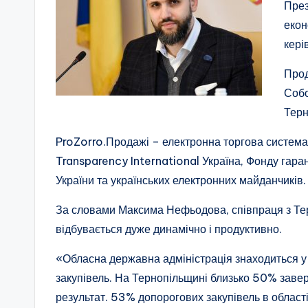
През
екон
кері
Прод
Собо
Терн
ProZorro.Продажі – електронна торгова система,
Transparency International Україна, Фонду гара
України та українських електронних майданчиків.
За словами Максима Нефьодова, співпраця з Тер
відбувається дуже динамічно і продуктивно.
«Обласна державна адміністрація знаходиться у
закупівель. На Тернопільщині близько 50% завер
результат. 53% допорогових закупівель в област