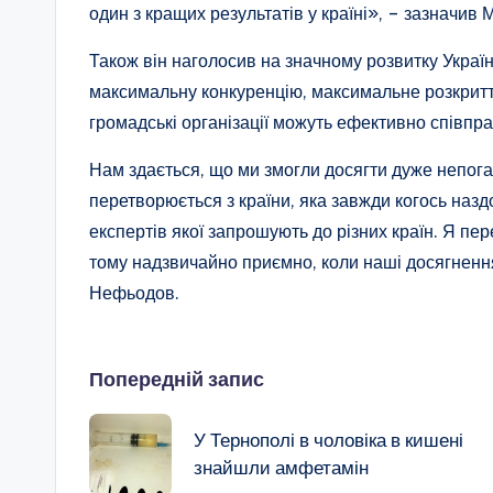
один з кращих результатів у країні», – зазначи
Також він наголосив на значному розвитку Украї
максимальну конкуренцію, максимальне розкриття
громадські організації можуть ефективно співпр
Нам здається, що ми змогли досягти дуже непоган
перетворюється з країни, яка завжди когось наздо
експертів якої запрошують до різних країн. Я пер
тому надзвичайно приємно, коли наші досягненн
Нефьодов.
Навігація
Попередній запис
по
У Тернополі в чоловіка в кишені
знайшли амфетамін