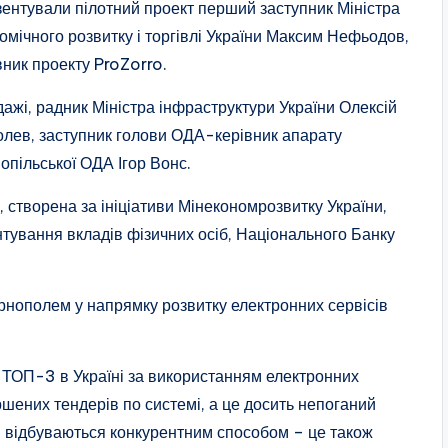
ентували пілотний проект перший заступник Міністра
омічного розвитку і торгівлі України Максим Нефьодов,
вник проекту ProZorro.
ажі, радник Міністра інфраструктури України Олексій
лев, заступник голови ОДА-керівник апарату
опільської ОДА Ігор Вонс.
 створена за ініціативи Мінекономрозвитку України,
нтування вкладів фізичних осіб, Національного Банку
нополем у напрямку розвитку електронних сервісів
 ТОП-3 в Україні за використанням електронних
шених тендерів по системі, а це досить непоганий
і відбуваються конкурентним способом – це також