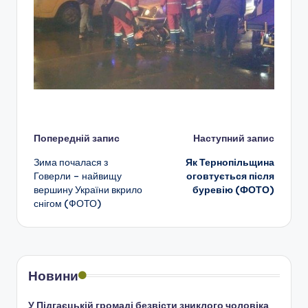
Навігація
Попередній запис
Наступний запис
Зима почалася з
Як Тернопільщина
по
Говерли – найвищу
оговтується після
вершину України вкрило
буревію (ФОТО)
запису
снігом (ФОТО)
Новини
У Підгаєцькій громаді безвісти зниклого чоловіка