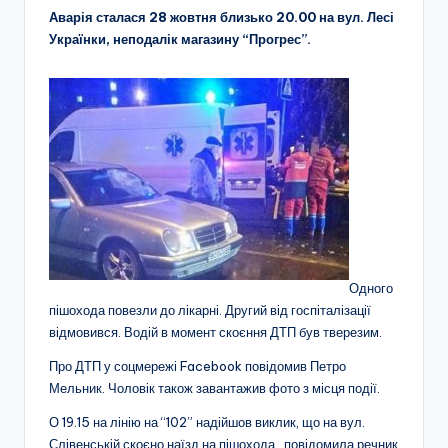
Аварія сталася 28 жовтня близько 20.00 на вул. Лесі
Українки, неподалік магазину “Прогрес”.
Одного
пішохода повезли до лікарні. Другий від госпіталізації
відмовився.
Водій в момент скоєння ДТП був тверезим.
Про ДТП у соцмережі Facebook повідомив Петро
Мельник. Чоловік також завантажив фото з місця події.
О 19.15 на лінію на “102” надійшов виклик, що на вул.
Слівенській скоєно наїзд на пішохода, повідомила речник