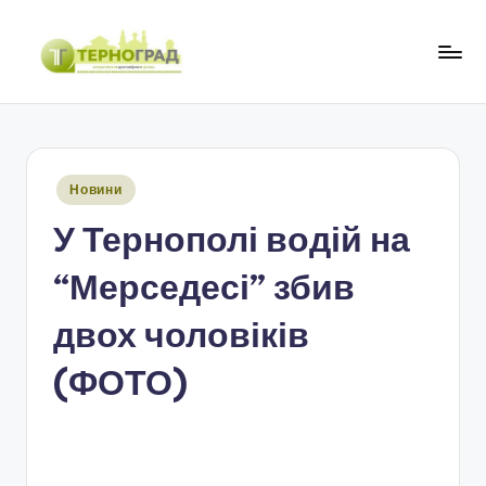
Перейти
до
Т
оперативно.
вмісту
достовірно.
е
цікаво
р
Опубліковано
Новини
н
у
У Тернополі водій на
о
г
“Мерседесі” збив
р
двох чоловіків
а
(ФОТО)
д