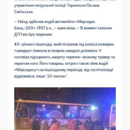
управління патрульної поліції Тернополя Оксана
Смільська.
– Наїзд здійснив водій автомобіля «Мерседес
Бенц-200», 1957 р.н., – каже вона. – В момент скоєння
ДТП він був тверезим.
40-річного пішохода, який потрапив під колеса іномарки,
«швидка» повезла в лікарню швидкої допомоги. У
чоловіка підозрюють закриту черепно-мозкову травму та
перелом ноги. Його товариш, котрого також збив водій
«Мерседесу» на пішохідному переході, від госпіталізації
відмовився, пише
“20 хвилин”.