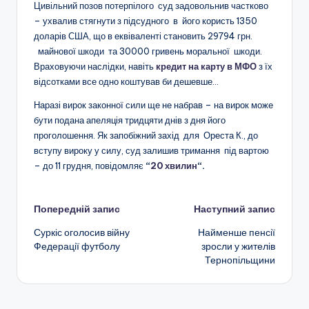
Цивільний позов потерпілого суд задовольнив частково
– ухвалив стягнути з підсудного в його користь 1350
доларів США, що в еквіваленті становить 29794 грн.
майнової шкоди та 30000 гривень моральної шкоди.
Враховуючи наслідки, навіть
кредит на карту в МФО
з їх
відсотками все одно коштував би дешевше…
Наразі вирок законної сили ще не набрав – на вирок може
бути подана апеляція тридцяти днів з дня його
проголошення. Як запобіжний захід для Ореста К., до
вступу вироку у силу, суд залишив тримання під вартою
– до 11 грудня, повідомляє
“
20 хвилин
“.
Навігація
Попередній запис
Наступний запис
Суркіс оголосив війну
Найменше пенсії
по
Федерації футболу
зросли у жителів
Тернопільщини
запису