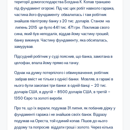
території домогосподарства Богдана К. Копав траншею
під фундамент огорожі. Під час цих робіт навколо гаража,
частина його фундаменту обвалилась і там робітник
знайшов півлітрову банку з 20 тис. доларів. Станом на
липень 2015 це було 441 тис. 471 грн. Покликав свого
сина, який був неподалік, віддав йому частину грошей,
банку викинув. Частину фундаменту, яка обсипалась,
замурував.
Підсудний робітник у суді пояснив, що банка, замотана в
целофан, впала йому прямо на тачку.
Однак на думку потерпілого і обвинувачення, робітник
забрав вміст не тільки з однієї банки. Мовляв, в гаражі в
нього були закопані три банки: в одній банці – 20 тис.
доларів США, в другій – 8500 доларів США, в третій –
1350 Євро та золоті вироби.
Про те, що їх вкрали, подумав 31 липня, як побачив дірку у
фундаменті гаража і не знайшов своїх банок. Відразу
подумав на Ореста, той єдиний копав. Пішов до нього
додому та попросив віддати гроші і золото. Через кілька