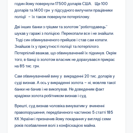
годин йому повернули 17500 доларів США. Ще 100
доларів та 1400 грн у підсудного вилучили працівники
поліції – їх також повернули потерпілому.
Дві інших банки з грішми та золотом “роботодавець”
шукав у гаражі з поліцією. Перекопали все і не знайшли.
Тоді син обвинуваченого прийшов і став сам копати.
Знайшов їх у присутності поліції та потерпілого.
Потерпілий вважав, що обвинувачений їх підкинув. Окрім
того, в банці із золотом власник не дорахувався прикрас
на 85 тис. грн.
Сам обвинувачений вину у викраденні 20 тис. доларів у
суді визнав. А ось у викраденні золота – ні, мовляв такої
банки не бачив і не викопував. Не доведеним факт
крадіжки золота робітником визнав і суд.
Врешті, суд визнав чоловіка винуватим у вчиненні
правопорушення, передбаченого частиною 5 статті 185
КК України і призначив йому покарання у вигляді семи
років позбавлення волі з конфіскацією майна.