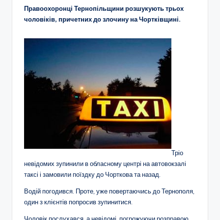
Правоохоронці Тернопільщини розшукують трьох
чоловіків, причетних до злочину на Чортківщині.
Тріо
невідомих зупинили в обласному центрі на автовокзалі
таксі і замовили поїздку до Чорткова та назад.
Водій погодився. Проте, уже повертаючись до Тернополя,
один з клієнтів попросив зупинитися.
Чоловік послухався, а невідомі, погрожуючи розправою,