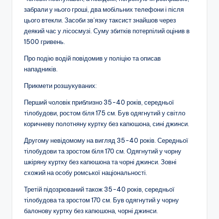
забрали у нього гроші, два мобільних телефони і після
цього втекли. Засоби зв’язку таксист знайшов через
деякий час у лісосмузі. Суму збитків потерпілий оцінив в
1500 гривень.
Про подію водій повідомив у поліцію та описав
нападників.
Прикмети розшукуваних:
Перший чоловік приблизно 35-40 років, середньої
тілобудови, ростом біля 175 см. Був одягнутий у світло
коричневу полотняну куртку без капюшона, сині джинси.
Другому невідомому на вигляд 35-40 років. Середньої
тілобудови та зростом біля 170 см. Одягнутий у чорну
шкіряну куртку без капюшона та чорні джинси. Зовні
схожий на особу ромської національності.
Третій підозрюваний також 35-40 років, середньої
тілобудова та зростом 170 см. Був одягнутий у чорну
балонову куртку без капюшона, чорні джинси.