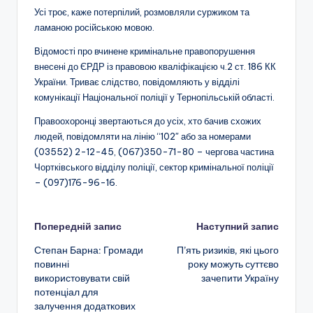
Усі троє, каже потерпілий, розмовляли суржиком та
ламаною російською мовою.
Відомості про вчинене кримінальне правопорушення
внесені до ЄРДР із правовою кваліфікацією ч.2 ст. 186 КК
України. Триває слідство, повідомляють у відділі
комунікації Національної поліції у Тернопільській області.
Правоохоронці звертаються до усіх, хто бачив схожих
людей, повідомляти на лінію “102″ або за номерами
(03552) 2-12-45, (067)350-71-80 – чергова частина
Чортківського відділу поліції, сектор кримінальної поліції
– (097)176-96-16.
Навігація
Попередній запис
Наступний запис
Степан Барна: Громади
П’ять ризиків, які цього
по
повинні
року можуть суттєво
використовувати свій
зачепити Україну
запису
потенціал для
залучення додаткових