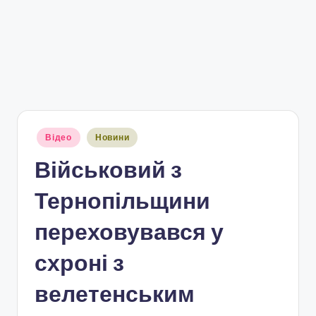
Опубліковано
Відео
Новини
у
Військовий з
Тернопільщини
переховувався у
схроні з
велетенським