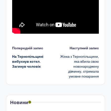
Навігація
Попередній запис
Наступний запис
На Тернопільщині
Жінка з Тернопільщини,
по
вибухнув котел.
яка вбила свою
Загинув чоловік
новонароджену
запису
дівчинку, отримала
умовне покарання
Новини