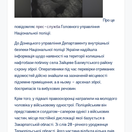
Про це
повідомляє
прес-служба
Головного управління
Національної поліції.
До Донецького управління Департаменту внутрішньої
безпеки Національної поліції України надійшла
інформація щодо наявності на території колишньої
нафтобази поблизу села Зайцеве Бахмутського району
схрону зброї. Оперативники під час перевірки отриманих
відомостей дійсно знайшли на зазначеній місцевості
підземне приміщення, а в ньому – арсенал зброї,
боєприпасів та вибухових речовин.
Крім того, у підвалі правоохоронці натрапили на молодого
чоловіка у військовому однострої. Поліцейським він
представився солдатом-сапером однієї з військових
частин, місце постійної дислокації якої базується в
Закарпатській області. Зі слів 28-річного уродженця
Тернопільської області, його частина відбула кілька днів