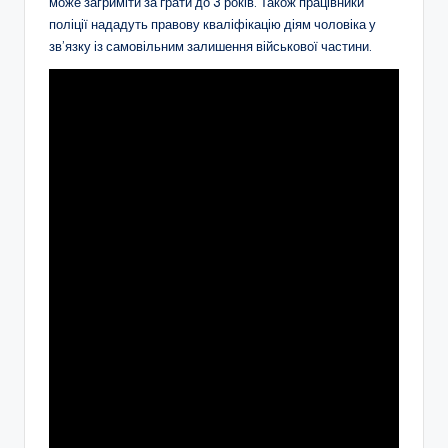
може загриміти за ґрати до 3 років. Також працівники
поліції нададуть правову кваліфікацію діям чоловіка у
зв’язку із самовільним залишення військової частини.