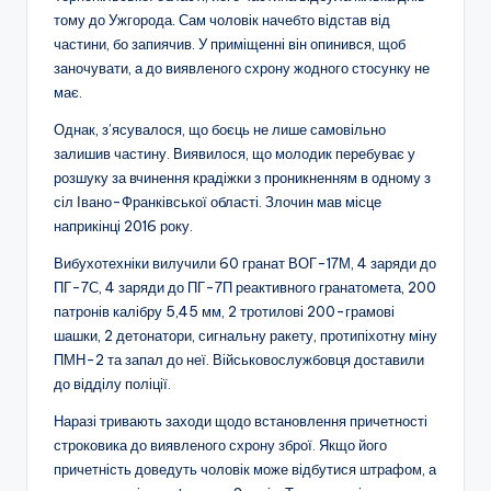
тому до Ужгорода. Сам чоловік начебто відстав від
частини, бо запиячив. У приміщенні він опинився, щоб
заночувати, а до виявленого схрону жодного стосунку не
має.
Однак, з’ясувалося, що боєць не лише самовільно
залишив частину. Виявилося, що молодик перебуває у
розшуку за вчинення крадіжки з проникненням в одному з
сіл Івано-Франківської області. Злочин мав місце
наприкінці 2016 року.
Вибухотехніки вилучили 60 гранат ВОГ-17М, 4 заряди до
ПГ-7С, 4 заряди до ПГ-7П реактивного гранатомета, 200
патронів калібру 5,45 мм, 2 тротилові 200-грамові
шашки, 2 детонатори, сигнальну ракету, протипіхотну міну
ПМН-2 та запал до неї. Військовослужбовця доставили
до відділу поліції.
Наразі тривають заходи щодо встановлення причетності
строковика до виявленого схрону зброї. Якщо його
причетність доведуть чоловік може відбутися штрафом, а