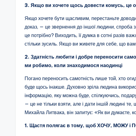
3. Якщо ви хочете щось довести комусь, це о
Якщо хочете бути щасливим, перестаньте доводи
доказ, — це звернення до іншої людини, спроба зм
це потрібно? Виходить, її думка в сотні разів ва
стільки зусиль. Якщо ви живете для себе, що вам
2. Здатність любити і добре переносити само
ми робимо, коли знаходимося наодинці
Погано переносить самотність лише той, хто огидн
буде щось інакше. Духовно зріла людина викорис
інформацію, яку можна буде, спілкуючись, подар
— це не тільки взяти, але і дати іншій людині те,
Михайла Литвака, він запитує: «Як ви думаєте, к
1. Щастя полягає в тому, щоб ХОЧУ, МОЖУ і 