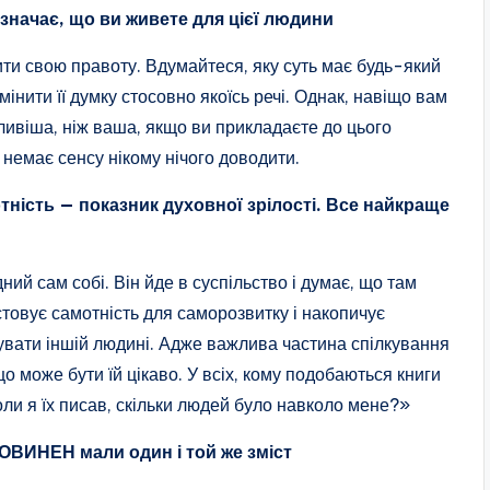
значає, що ви живете для цієї людини
ти свою правоту. Вдумайтеся, яку суть має будь-який
інити її думку стосовно якоїсь речі. Однак, навіщо вам
жливіша, ніж ваша, якщо ви прикладаєте до цього
 немає сенсу нікому нічого доводити.
тність — показник духовної зрілості. Все найкраще
ий сам собі. Він йде в суспільство і думає, що там
товує самотність для саморозвитку і накопичує
увати іншій людині. Адже важлива частина спілкування
 що може бути їй цікаво. У всіх, кому подобаються книги
оли я їх писав, скільки людей було навколо мене?»
ПОВИНЕН мали один і той же зміст