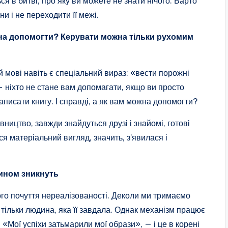
ся в битві, про яку ви можете не знати нічого. Варто
 і не переходити її межі.
ожна допомогти? Керувати можна тільки рухомим
 мові навіть є спеціальний вираз: «вести порожні
— ніхто не стане вам допомагати, якщо ви просто
написати книгу. І справді, а як вам можна допомогти?
ництво, завжди знайдуться друзі і знайомі, готові
ся матеріальний вигляд, значить, з’явилася і
чином зникнуть
го почуття нереалізованості. Деколи ми тримаємо
тільки людина, яка її завдала. Однак механізм працює
«Мої успіхи затьмарили мої образи», — і це в корені