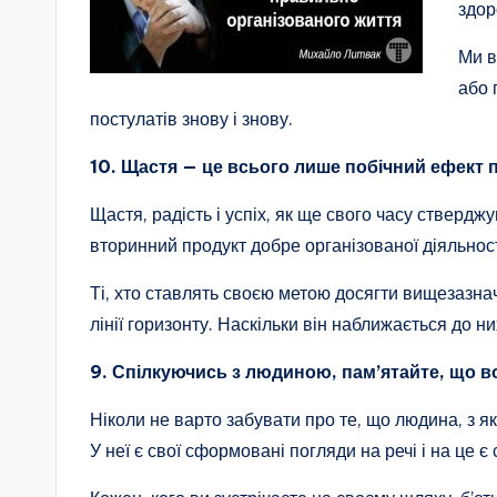
здор
Ми в
або 
постулатів знову і знову.
10. Щастя — це всього лише побічний ефект 
Щастя, радість і успіх, як ще свого часу ствердж
вторинний продукт добре організованої діяльності
Ті, хто ставлять своєю метою досягти вищезазна
лінії горизонту. Наскільки він наближається до ни
9. Спілкуючись з людиною, пам’ятайте, що во
Ніколи не варто забувати про те, що людина, з яко
У неї є свої сформовані погляди на речі і на це є