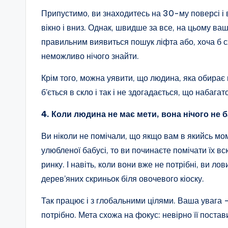
Припустимо, ви знаходитесь на 30-му поверсі і 
вікно і вниз. Однак, швидше за все, на цьому ва
правильним виявиться пошук ліфта або, хоча б сх
неможливо нічого знайти.
Крім того, можна уявити, що людина, яка обирає
б’ється в скло і так і не здогадається, що набага
4. Коли людина не має мети, вона нічого не б
Ви ніколи не помічали, що якщо вам в якийсь м
улюбленої бабусі, то ви починаєте помічати їх вс
ринку. І навіть, коли вони вже не потрібні, ви л
дерев’яних скриньок біля овочевого кіоску.
Так працює і з глобальними цілями. Ваша увага 
потрібно. Мета схожа на фокус: невірно її постав