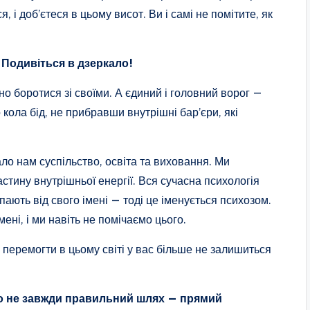
 і доб’єтеся в цьому висот. Ви і самі не помітите, як
 Подивіться в дзеркало!
о боротися зі своїми. А єдиний і головний ворог —
кола бід, не прибравши внутрішні бар’єри, які
ло нам суспільство, освіта та виховання. Ми
астину внутрішньої енергії. Вся сучасна психологія
пають від свого імені — тоді це іменується психозом.
ені, і ми навіть не помічаємо цього.
, і перемогти в цьому світі у вас більше не залишиться
бо не завжди правильний шлях — прямий