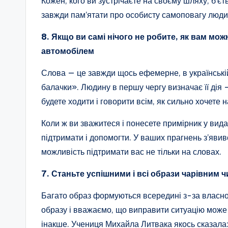
Кожен, кого ви зустрічаєте на своєму шляху, б’єть
завжди пам’ятати про особисту самоповагу людини
8. Якщо ви самі нічого не робите, як вам м
автомобілем
Слова — це завжди щось ефемерне, в українській
балачки». Людину в першу чергу визначає її дія 
будете ходити і говорити всім, як сильно хочете 
Коли ж ви зважитеся і понесете примірник у видав
підтримати і допомогти. У ваших прагнень з’явив
можливість підтримати вас не тільки на словах.
7. Станьте успішними і всі образи чарівним 
Багато образ формуються всередині з-за власно
образу і вважаємо, що виправити ситуацію може 
інакше. Учениця Михайла Литвака якось сказала: 