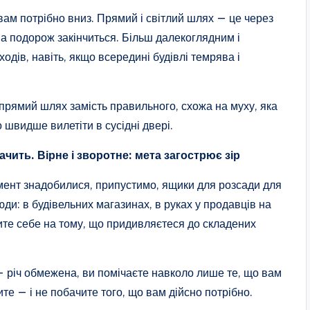
вам потрібно вниз. Прямий і світлий шлях — це через
ша подорож закінчиться. Більш далекоглядним і
одів, навіть, якщо всередині будівлі темрява і
 прямий шлях замість правильного, схожа на муху, яка
то швидше вилетіти в сусідні двері.
ачить. Вірне і зворотне: мета загострює зір
омент знадобилися, припустимо, ящики для розсади для
юди: в будівельних магазинах, в руках у продавців на
овите себе на тому, що придивляєтеся до складених
— річ обмежена, ви помічаєте навколо лише те, що вам
ите — і не побачите того, що вам дійсно потрібно.