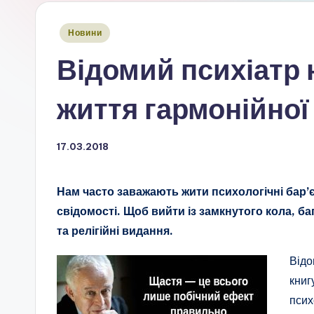
Опубліковано
Новини
у
Відомий психіатр 
життя гармонійної
17.03.2018
Нам часто заважають жити психологічні бар’є
свідомості. Щоб вийти із замкнутого кола, б
та релігійні видання.
Відо
книг
псих