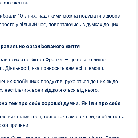
ового життя.
ибрали 10 з них, над якими можна подумати в дорозі
просто у вільний час, повертаючись в думках до цих
правильно організованого життя
ував психіатр Віктор Франкл, — це всього лише
. Діяльності, яка приносить вам всі ці емоції.
чених «побічних» продуктів, рухаються до них як до
х, настільки ж вони віддаляються від нього.
на теж про себе хорошої думки. Як і ви про себе
ю ви спілкуєтеся, точно так само, як і ви, особистість.
 свої причини.