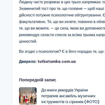
Людину часто розриває в цих трьох напрямках: пов
Знаменитий тост про те, що головне — щоб наші
дійсності потужне психологічне обґрунтування. 
факультативно. Те, що ви хочете, повинно в обов
те, що ви можете, — це сила, якою ви доповнюєт
рекомендує скласти список за всіма трьома напр
цінностей.
Ви згодні з психологом? Є в його порадах те, що
Джерело:
tutkatamka.com.ua
Навігація
Попередній запис
До книги рекордів України
по
потрапив ансамбль музичних
інструментів із сірників (ФОТО)