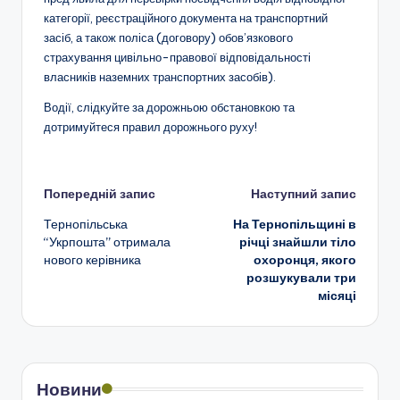
категорії, реєстраційного документа на транспортний
засіб, а також поліса (договору) обов’язкового
страхування цивільно-правової відповідальності
власників наземних транспортних засобів).
Водії, слідкуйте за дорожньою обстановкою та
дотримуйтеся правил дорожнього руху!
Навігація
Попередній запис
Наступний запис
Тернопільська
На Тернопільщині в
по
“Укрпошта” отримала
річці знайшли тіло
нового керівника
охоронця, якого
запису
розшукували три
місяці
Новини