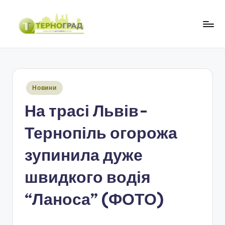
Перейти
до
Т
оперативно.
вмісту
достовірно.
е
цікаво
р
Опубліковано
Новини
н
у
На трасі Львів-
о
г
Тернопіль огорожа
р
зупинила дуже
а
швидкого водія
д
“Ланоса” (ФОТО)