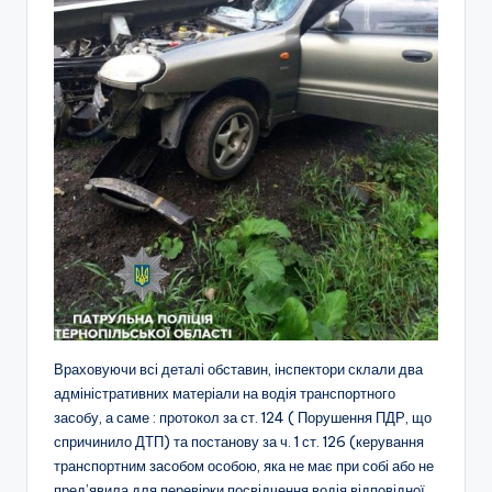
Враховуючи всі деталі обставин, інспектори склали два
адміністративних матеріали на водія транспортного
засобу, а саме : протокол за ст. 124 ( Порушення ПДР, що
спричинило ДТП) та постанову за ч. 1 ст. 126 (керування
транспортним засобом особою, яка не має при собі або не
пред’явила для перевірки посвідчення водія відповідної