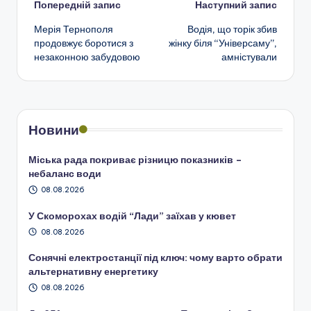
Навігація
Попередній запис
Наступний запис
Мерія Тернополя
Водія, що торік збив
по
продовжує боротися з
жінку біля “Універсаму”,
незаконною забудовою
амністували
запису
Новини
Міська рада покриває різницю показників –
небаланс води
08.08.2026
У Скоморохах водій “Лади” заїхав у кювет
08.08.2026
Сонячні електростанції під ключ: чому варто обрати
альтернативну енергетику
08.08.2026