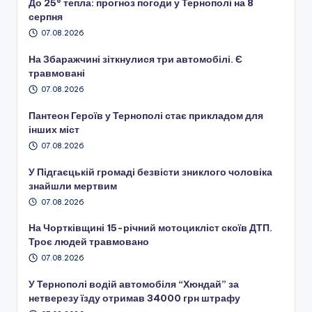
До 25° тепла: прогноз погоди у Тернополі на 8
серпня
07.08.2026
На Збаражчині зіткнулися три автомобілі. Є
травмовані
07.08.2026
Пантеон Героїв у Тернополі стає прикладом для
інших міст
07.08.2026
У Підгаєцькій громаді безвісти зниклого чоловіка
знайшли мертвим
07.08.2026
На Чортківщині 15-річний мотоцикліст скоїв ДТП.
Троє людей травмовано
07.08.2026
У Тернополі водій автомобіля “Хюндай” за
нетверезу їзду отримав 34000 грн штрафу