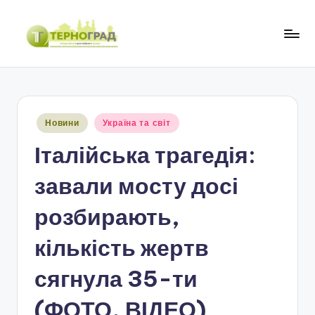
Перейти
до
Т
оперативно.
вмісту
достовірно.
е
цікаво
р
Опубліковано
Новини
Україна та світ
н
у
Італійська трагедія:
о
г
завали мосту досі
р
розбирають,
а
кількість жертв
д
сягнула 35-ти
(ФОТО, ВІДЕО)