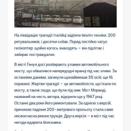
На ліквідацію трагедії італійці задіяли безліч техніки, 200
рятувальників, і десятки собак. Поряд постійно чатує
гелікоптер: щойно когось знаходять – він підлітає і
забирає постраждалих.
В місті Генуя досі розбирають уламки автомобільного
мосту, що обвалився напередодні вранці під час зливи. За
останніми даними, загинули щонайменше 35 осіб, ще 16
поранені. Жертви трагедії – це автомобілісти, що їхали по
мосту, а також люди, що були під ним. Міст Моранді,
названий на честь автора, відкрили ще у 1967 році.
Останні два роки його ремонтували. За однією з версій,
причиною падіння 200-метрового прольоту стала саме
несвоєчасна реконструкція. Друга версія – в міст під час
негоди вдарила блискавка.