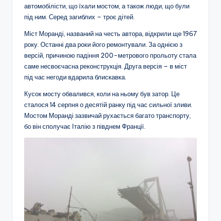
автомобілісти, що їхали мостом, а також люди, що були
під ним. Серед загиблих – троє дітей.
Міст Моранді, названий на честь автора, відкрили ще 1967
року. Останні два роки його ремонтували. За однією з
версій, причиною падіння 200-метрового прольоту стала
саме несвоєчасна реконструкція. Друга версія – в міст
під час негоди вдарила блискавка.
Кусок мосту обвалився, коли на ньому був затор. Це
сталося 14 серпня о десятій ранку під час сильної зливи.
Мостом Моранді зазвичай рухається багато транспорту,
бо він сполучає Італію з півднем Франції.