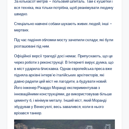
За кількасот метрів – польовий шпиталь. Там є кушетки і
вся техніка, яка тільки потрібна, щоб реанімувати людину
швидко.
Спеціально навчені собаки шукають живих людей, інші –
мертвих.
Під час падіння обломки мосту зачепили склади, які були
розташовані під ним.
Офіційної версії трагедії досі немає. Припускають, що це
через роботи з реконструкції. В Інтернеті вирує думка, що
в міст ударила блискавка. Однак європейська преса вже
підняла архівні інтерв’ю італійських архітекторів, які
давно радили цей міст не лагодити, а будувати новий.
Його інженер Рікардо Моранді експериментував з
інноваційними конструкціями, де використовував більше
цементу б, і мінімум металу. Інший міст, який Моранді
збудував у Венесуелі, весь завалився, коли в нього
врізався танкер.