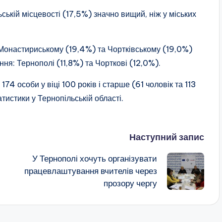
ській місцевості (17,5%) значно вищий, ніж у міських
в Монастириському (19,4%) та Чортківському (19,0%)
ня: Тернополі (11,8%) та Чорткові (12,0%).
74 особи у віці 100 років і старше (61 чоловік та 113
тистики у Тернопільській області.
Наступний запис
У Тернополі хочуть організувати
працевлаштування вчителів через
прозору чергу