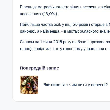
Рівень демографічного старіння населення в сіль
поселеннях (13,0%).
Найбільша частка осіб у віці 65 років і старше 
районах, а найменша – в містах обласного значен
Станом на 1 січня 2018 року в області проживало 1
жінок), повідомляють у головному управління ста
Навігація
Попередній запис
по
Яке пиво та з чим пити у вересні?
запису