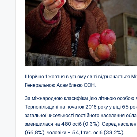
Щорічно 1 жовтня в усьому світі відзначається 
Генеральною Асамблеєю ООН.
За міжнародною класифікацією літньою особою в
Тернопільщині на початок 2018 року у віці 65 рок
загальної чисельності постійного населення облас
зменшилася на 480 осіб (0,3%). Серед населення
(66,8%), чоловіки – 54,1 тис. осіб (33,2%).