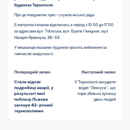
будинках Тернополя.
Про це повідомляє прес-служба міської ради.
Електропостачання відключать в період з 10.00 до 17.00
за адресами вул. Тбіліська, вул. Братів Гжицьких, вул.
Назарія Яремчука, 38-53.
У мешканців вказаних будинків просять вибачення за
тимчасові незручності.
Навігація
Попередній запис
Наступний запис
Стали відомі
У Тернополі засудили
по
подробиці аварії, у
водія “Лексуса”, що
результаті якої
торік збив на зупинці
запису
поблизу Львова
двох людей
загинув 42-річний
тернополянин