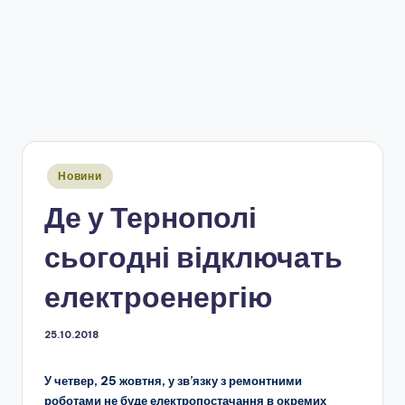
Опубліковано
Новини
у
Де у Тернополі
сьогодні відключать
електроенергію
25.10.2018
У четвер, 25 жовтня, у зв’язку з ремонтними
роботами не буде електропостачання в окремих