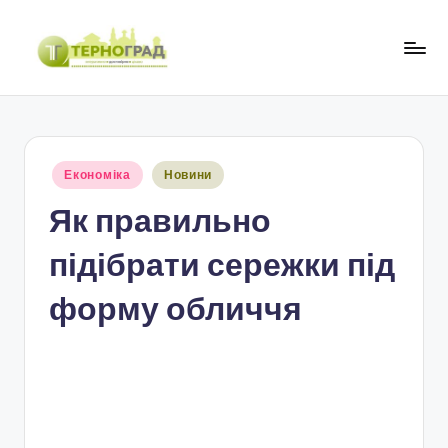
Перейти
до
Т
оперативно.
вмісту
достовірно.
е
цікаво
р
Опубліковано
Економіка
Новини
н
у
Як правильно
о
г
підібрати сережки під
р
форму обличчя
а
д