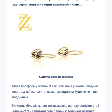
завгодно, тільки не один важливий нюанс…
Купити золоті сережки
Мова про форму обличчя! Так-так, вона у кожної людини
своя, від неї залежить, наскільки вдалим буде те чи інше
поєднання.
На жаль, більшість пані не зважають на таку особливість і
даремно! Ми запитали популярний ювелірний інтернет-