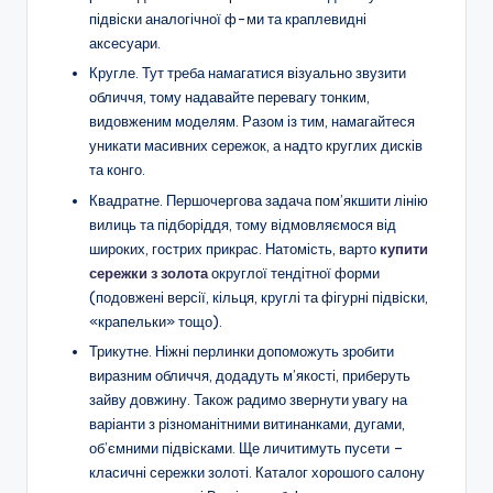
підвіски аналогічної ф-ми та краплевидні
аксесуари.
Кругле. Тут треба намагатися візуально звузити
обличчя, тому надавайте перевагу тонким,
видовженим моделям. Разом із тим, намагайтеся
уникати масивних сережок, а надто круглих дисків
та конго.
Квадратне. Першочергова задача пом’якшити лінію
вилиць та підборіддя, тому відмовляємося від
широких, гострих прикрас. Натомість, варто
купити
сережки з золота
округлої тендітної форми
(подовжені версії, кільця, круглі та фігурні підвіски,
«крапельки» тощо).
Трикутне. Ніжні перлинки допоможуть зробити
виразним обличчя, додадуть м’якості, приберуть
зайву довжину. Також радимо звернути увагу на
варіанти з різноманітними витинанками, дугами,
об’ємними підвісками. Ще личитимуть пусети –
класичні сережки золоті. Каталог хорошого салону