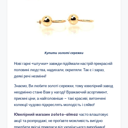
Купити золоті сережки
Нові гарні «штучки» завжди підіймали настрій прекрасній
половині людства, надихали, окриляли. Так є і зараз,
деякі речі незмінні!
Знаємо, Ви любите золоті сережки, тому ювелірний завод
неодмінно стане Вам у нагоді! Вражаючий асортимент,
приємні ціни, а найголовніше – такі красиві, витончені
колекції чудово підкреслять молодість і сяйво!
Ювелірний магазин zoloto-almaz
часто влаштовує
акції та розпродажі, не проґавте можливість вигідно
придбати якісні прикраси від українського виробника!