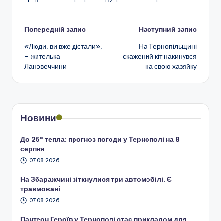
Навігація
Попередній запис
Наступний запис
«Люди, ви вже дістали»,
На Тернопільщині
по
– жителька
скажений кіт накинувся
Лановеччини
на свою хазяйку
запису
Новини
До 25° тепла: прогноз погоди у Тернополі на 8
серпня
07.08.2026
На Збаражчині зіткнулися три автомобілі. Є
травмовані
07.08.2026
Пантеон Героїв у Тернополі стає прикладом для