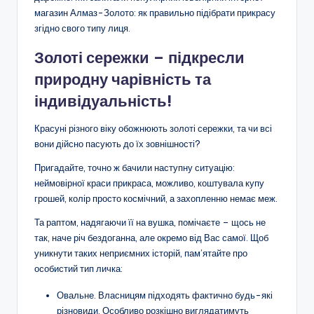
магазин Алмаз-Золото: як правильно підібрати прикрасу
згідно свого типу лиця.
Золоті сережки – підкресли
природну чарівність та
індивідуальність!
Красуні різного віку обожнюють золоті сережки, та чи всі
вони дійсно пасують до їх зовнішності?
Пригадайте, точно ж бачили наступну ситуацію:
неймовірної краси прикраса, можливо, коштувала купу
грошей, колір просто космічний, а захопленню немає меж.
Та раптом, надягаючи її на вушка, помічаєте – щось не
так, наче річ бездоганна, але окремо від Вас самої. Щоб
уникнути таких неприємних історій, пам’ятайте про
особистий тип личка:
Овальне. Власницям підходять фактично будь-які
різновиди. Особливо розкішно виглядатимуть