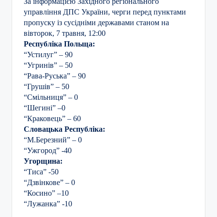
За інформацією Західного регіонального
управління ДПС України, черги перед пунктами
пропуску із сусідніми державами станом на
вівторок, 7 травня, 12:00
Республіка Польща:
“Устилуг” – 90
“Угринів” – 50
“Рава-Руська” – 90
“Грушів” – 50
“Смільниця” – 0
“Шегині” –0
“Краковець” – 60
Словацька Республіка:
“М.Березний” – 0
“Ужгород” -40
Угорщина:
“Тиса” -50
“Дзвінкове” – 0
“Косино” –10
“Лужанка” -10