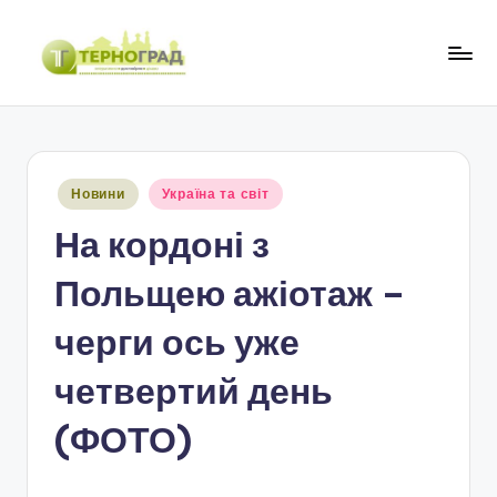
Перейти
до
Т
оперативно.
вмісту
достовірно.
е
цікаво
р
Опубліковано
Новини
Україна та світ
н
у
На кордоні з
о
г
Польщею ажіотаж –
р
черги ось уже
а
четвертий день
д
(ФОТО)