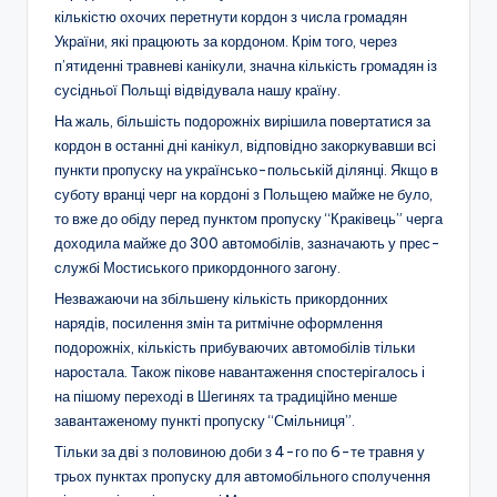
кількістю охочих перетнути кордон з числа громадян
України, які працюють за кордоном. Крім того, через
п’ят
иденні травневі канікули, значна кількість громадян із
сусідньої Польщі відвідувала нашу країну.
На жаль, більшість подорожніх вирішила повертатися за
кордон в останні дні канікул, відповідно закоркувавши всі
пункти пропуску на українсько-польській ділянці. Якщо в
суботу вранці черг на кордоні з Польщею майже не було,
то вже до обіду перед пунктом пропуску “Краківець” черга
доходила майже до 300 автомобілів, зазначають у прес-
службі Мостиського прикордонного загону.
Незважаючи на збільшену кількість прикордонних
нарядів, посилення змін та ритмічне оформлення
подорожніх, кількість прибуваючих автомобілів тільки
наростала. Також пікове навантаження спостерігалось і
на пішому переході в Шегинях та традиційно менше
завантаженому пункті пропуску “Смільниця”.
Тільки за дві з половиною доби з 4-го по 6-те травня у
трьох пунктах пропуску для автомобільного сполучення