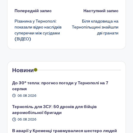
Навігація
Попередній запис
Наступний запис
Різанина у Тернополі:
Біля кладовища на
по
показали відео наслідків
Тернопільщині знайшли
суперечки між сусідами
дві гранати
запису
(ВІДЕО)
Новини
До 30° тепла: прогноз погоди у Тернополі на 7
серпня
06.08.2026
Тернопіль для ЗСУ: 50 дронів для бійців
аеромобільної бригади
06.08.2026
В аварії у Кременці травмувалися шестеро людей