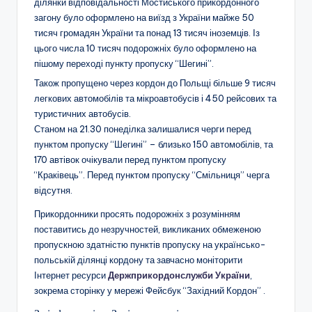
ділянки відповідальності Мостиського прикордонного
загону було оформлено на виїзд з України майже 50
тисяч громадян України та понад 13 тисяч іноземців. Із
цього числа 10 тисяч подорожніх було оформлено на
пішому переході пункту пропуску “Шегині”.
Також пропущено через кордон до Польщі більше 9 тисяч
легкових автомобілів та мікроавтобусів і 450 рейсових та
туристичних автобусів.
Станом на 21.30 понеділка залишалися черги перед
пунктом пропуску “Шегині” – близько 150 автомобілів, та
170 автівок очікували перед пунктом пропуску
“Краківець”. Перед пунктом пропуску “Смільниця” черга
відсутня.
Прикордонники просять подорожніх з розумінням
поставитись до незручностей, викликаних обмеженою
пропускною здатністю пунктів пропуску на українсько-
польській ділянці кордону та завчасно моніторити
Інтернет ресурси
Держприкордонслужби України
,
зокрема сторінку у мережі Фейсбук “Західний Кордон” .