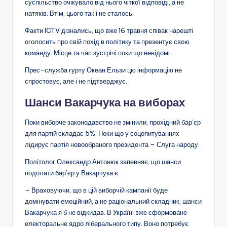
суспільство очікувало від нього чіткої відповіді, а не
натяків. Втім, цього так і не сталось.
Факти ICTV дізнались, що вже 16 травня співак нарешті
оголосить про свій похід в політику та презентує свою
команду. Місце та час зустрічі поки що невідомі.
Прес-служба гурту Океан Ельзи цю інформацію не
спростовує, але і не підтверджує.
Шанси Вакарчука на виборах
Поки виборче законодавство не змінили, прохідний бар’єр
для партій складає 5%. Поки що у соцопитуваннях
лідирує партія новообраного президента – Слуга народу.
Політолог Олександр Антонюк запевняє, що шанси
подолати бар’єр у Вакарчука є.
– Враховуючи, що в цій виборчій кампанії буде
домінувати емоційний, а не раціональний складник, шанси
Вакарчука я б не відкидав. В Україні вже сформоване
електоральне ядро ліберального типу. Воно потребує