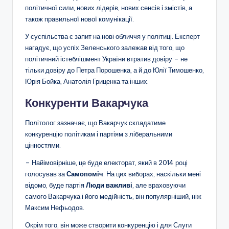
політичної сили, нових лідерів, нових сенсів і змістів, а
також правильної нової комунікації.
У суспільства є запит на нові обличчя у політиці. Експерт
нагадує, що успіх Зеленського залежав від того, що
політичний істеблішмент України втратив довіру – не
тільки довіру до Петра Порошенка, а й до Юлії Тимошенко,
Юрія Бойка, Анатолія Гриценка та інших.
Конкуренти Вакарчука
Політолог зазначає, що Вакарчук складатиме
конкуренцію політикам і партіям з ліберальними
цінностями.
– Найімовірніше, це буде електорат, який в 2014 році
голосував за
Самопоміч
. На цих виборах, наскільки мені
відомо, буде партія
Люди важливі
, але враховуючи
самого Вакарчука і його медійність, він популярніший, ніж
Максим Нефьодов.
Окрім того, він може створити конкуренцію і для Слуги