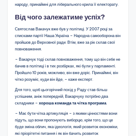
народу, принаймні для ліберального крила її електорату.
Від чого залежатиме успіх?
Святослав Вакачук вже був у політиці. У 2007 році за
списками партії Наша Україна – Народна самооборона він
пройшов до Верховної ради. Втім, вже за рік склав свої
повноваження.
– Вакарчук тоді склав повноваження, тому що він себе не
бачив в політиці і в тих розбірках, які були у парламенті.
Пройшло 10 років, можливо, він вже доріс. Принаймні, він
чітко розуміє, куди він йде, – каже експерт.
Для того, щоб цьогорічний похід у Раду став більш
успішним, аніж попередній, Вакарчуку потрібно два
складники –
хороша команда та чітка програма
.
– Має бути чітка артикуляція – з якими цінностями вони
підуть, що вони пропонують виборцю, крім того, що це
буде зміна облич, яка ідеологія, який розвиток економіки,
які пріорітетні питання і як він бачить розвиток