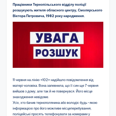
Працівники Тернопільського відділу поліції
розшукують жителя обласного центру, Смолярського
Віктора Петровича, 1982 року народження.
11 червня на лінію «102» надійшло повідомлення від
матері чоловіка. Вона запевнила, що її син ще 7 червня
вийшов з дому, але так й не повернувся. Його місце
знаходження невідоме.
Усіх, хто бачив тернополянина або володіє будь-якою
інформацією про його можливе місцеперебування,
поліцейські просять телефонувати за номерами у