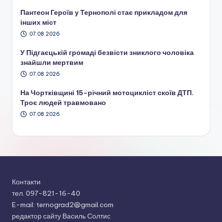
Пантеон Героїв у Тернополі стає прикладом для
інших міст
07.08.2026
У Підгаєцькій громаді безвісти зниклого чоловіка
знайшли мертвим
07.08.2026
На Чортківщині 15-річний мотоцикліст скоїв ДТП.
Троє людей травмовано
07.08.2026
Контакти
тел. 097-821-16-40
E-mail: ternograd2@gmail.com
редактор сайту Василь Солтис