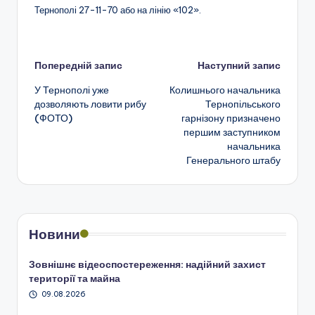
Тернополі 27-11-70 або на лінію «102».
Навігація
Попередній запис
Наступний запис
У Тернополі уже
Колишнього начальника
по
дозволяють ловити рибу
Тернопільського
(ФОТО)
гарнізону призначено
запису
першим заступником
начальника
Генерального штабу
Новини
Зовнішнє відеоспостереження: надійний захист
території та майна
09.08.2026