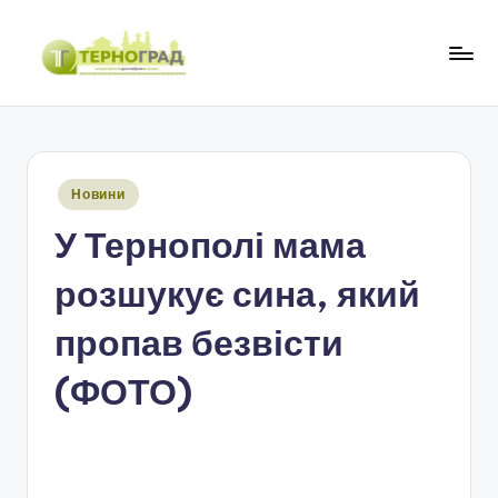
Перейти
до
Т
оперативно.
вмісту
достовірно.
е
цікаво
р
Опубліковано
Новини
н
у
У Тернополі мама
о
г
розшукує сина, який
р
пропав безвісти
а
(ФОТО)
д