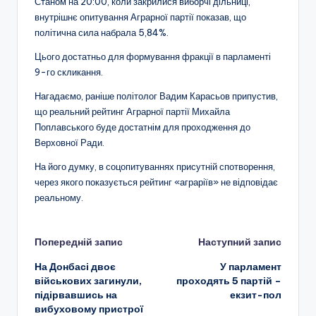
Станом на 20:00, коли закрилися виборчі дільниці,
внутрішнє опитування Аграрної партії показав, що
політична сила набрала 5,84%.
Цього достатньо для формування фракції в парламенті
9-го скликання.
Нагадаємо, раніше політолог Вадим Карасьов припустив,
що реальний рейтинг Аграрної партії Михайла
Поплавського буде достатнім для проходження до
Верховної Ради.
На його думку, в соцопитуваннях присутній спотворення,
через якого показується рейтинг «аграріїв» не відповідає
реальному.
Навігація
Попередній запис
Наступний запис
На Донбасі двоє
У парламент
по
військових загинули,
проходять 5 партій –
підірвавшись на
екзит-пол
запису
вибуховому пристрої