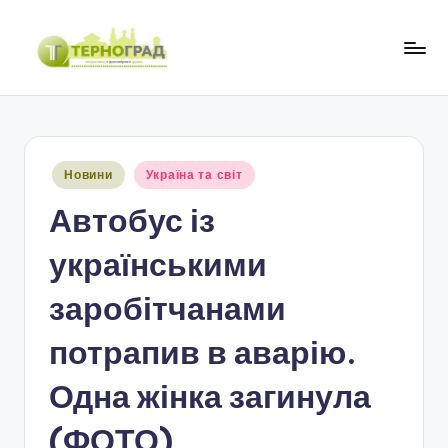
Перейти
до
Т
оперативно.
вмісту
достовірно.
е
цікаво
р
Опубліковано
Новини
Україна та світ
н
у
Автобус із
о
г
українськими
р
заробітчанами
а
потрапив в аварію.
д
Одна жінка загинула
(ФОТО)