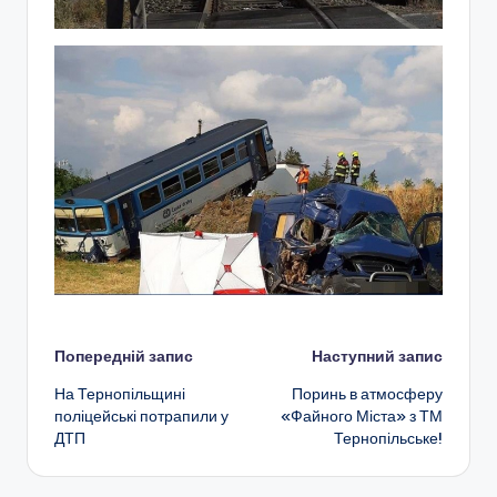
Навігація
Попередній запис
Наступний запис
На Тернопільщині
Поринь в атмосферу
по
поліцейські потрапили у
«Файного Міста» з ТМ
ДТП
Тернопільське!
запису