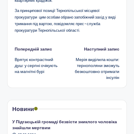
квартирних крадіжок.
За принципової позиції Тернопільської місцевої
прокуратури цим особам обрано запобіжний захід у виді
тримання під вартою, повідомляє прес-служба
прокуратури Тернопільської області.
Навігація
Попередній запис
Наступний запис
Врятує контрастний
Мерія виділила кошти:
по
душ: у серпні очікують
тернополяни зможуть
на магнітні бурі
безкоштовно отримати
запису
інсулін
Новини
У Підгаєцькій громаді безвісти зниклого чоловіка
знайшли мертвим