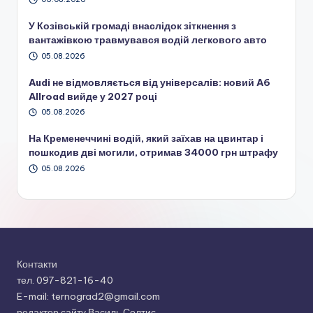
У Козівській громаді внаслідок зіткнення з
вантажівкою травмувався водій легкового авто
05.08.2026
Audi не відмовляється від універсалів: новий A6
Allroad вийде у 2027 році
05.08.2026
На Кременеччині водій, який заїхав на цвинтар і
пошкодив дві могили, отримав 34000 грн штрафу
05.08.2026
Контакти
тел. 097-821-16-40
E-mail: ternograd2@gmail.com
редактор сайту Василь Солтис