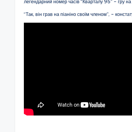
легендарний номер часів “Кварталу 95” – гру на
“Так, він грав на піаніно своїм членом”, – конст