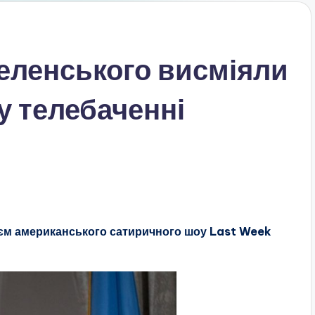
еленського висміяли
у телебаченні
єм американського сатиричного шоу Last Week