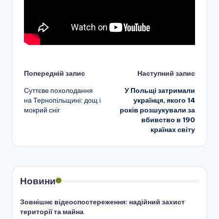
Навігація
Попередній запис
Наступний запис
Суттєве похолодання
У Польщі затримали
по
на Тернопільщині: дощ і
українця, якого 14
мокрий сніг
років розшукували за
запису
вбивство в 190
країнах світу
Новини
Зовнішнє відеоспостереження: надійний захист
території та майна