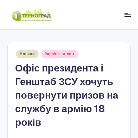
Перейти
до
Т
оперативно.
вмісту
достовірно.
е
цікаво
р
Опубліковано
Новини
Україна та світ
н
у
Офіс президента і
о
г
Генштаб ЗСУ хочуть
р
повернути призов на
а
службу в армію 18
д
років