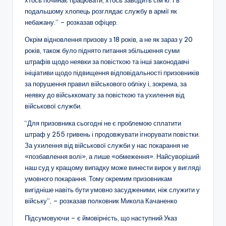
подальшому хлопець розглядає службу в армії як
небажану.” – розказав офіцер.
Окрім відновлення призову з 18 років, а не як зараз у 20
років, також було піднято питання збільшення суми
штрафів щодо неявки за повісткою та інші законодавчі
ініціативи щодо підвищення відповідальності призовників
за порушення правил військового обліку і, зокрема, за
неявку до військкомату за повісткою та ухилення від
військової служби.
“Для призовника сьогодні не є проблемою сплатити
штраф у 255 гривень і продовжувати ігнорувати повістки.
За ухилення від військової служби у нас покарання не
«позбавлення волі», а лише «обмеження». Найсуворіший
наш суд у кращому випадку може винести вирок у вигляді
умовного покарання. Тому окремим призовникам
вигідніше навіть бути умовно засудженими, ніж служити у
війську”, – розказав полковник Микола Качаненко
Підсумовуючи – є ймовірність, що наступний Указ