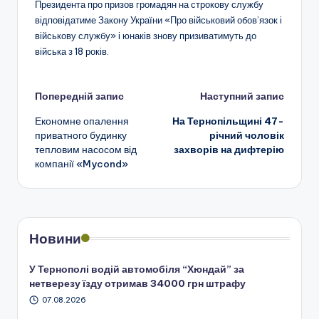
Президента про призов громадян на строкову службу
відповідатиме Закону України «Про військовий обов’язок і
військову службу» і юнаків знову призиватимуть до
війська з 18 років.
Навігація
Попередній запис
Наступний запис
Економне опалення
На Тернопільщині 47-
по
приватного будинку
річний чоловік
тепловим насосом від
захворів на дифтерію
запису
компанії «Mycond»
Новини
У Тернополі водій автомобіля “Хюндай” за
нетверезу їзду отримав 34000 грн штрафу
07.08.2026