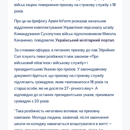
військ ініціює повернення призову на строкову службу з 18
років.
Про це на брифінгу Армія Inform розказав начальник
відділення комплектування Управління персоналу штабу
Командування Сухопутних військ підполковником Микола
Качаненко, повідомляє
Український мілітарний портал
.
За словами офіцера, в питаннях призову до лав Збройних
Сил існують певні розбіжності між законом «Про
військовий обов’язок і військову службу» і
президентським Указом про призов. У законодавчому
документі йдеться, що призову на строкову службу
підлягають громадяни, яким «виповнилося 18 років та
старші особи, які не досягли 27-річного віку». А
відповідно до останніх президентських указів, призивали
громадян з 20 років.
“Така розбіжність негативно впливає на призовну
кампанію. Молода людина, зазвичай, після закінчення
школи чи коледжу намагається влаштуватися в житті —
хтось починає працювати, хтось заводить сім’ю. І в