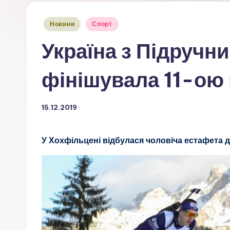
Опубліковано
Новини
Спорт
у
Україна з Підручни
фінішувала 11-ою 
15.12.2019
У Хохфільцені відбулася чоловіча естафета др