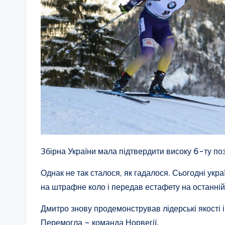
Збірна України мала підтвердити високу 6-ту по
Однак не так сталося, як гадалося. Сьогодні укр
на штрафне коло і передав естафету на останні
Дмитро знову продемонстрував лідерські якості і
Перемогла – команда Норвегії.