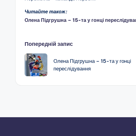
Читайте також:
Олена Підгрушна – 15-та у гонці переслідув
Навігація
Попередній запис
по
Олена Підгрушна – 15-та у гонці
переслідування
запису