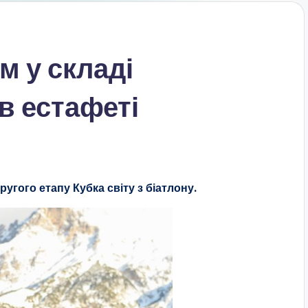
м у складі
в естафеті
угого етапу Кубка світу з біатлону.