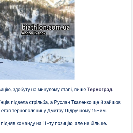
зицію, здобуту на минулому етапі, пише
Терноград
.
аїнців підвела стрільба, а Руслан Ткаленко ще й зайшов
й етап тернополянину Дмитру Підручному 16-им.
 підняв команду на 11-ту позицію, але не більше.