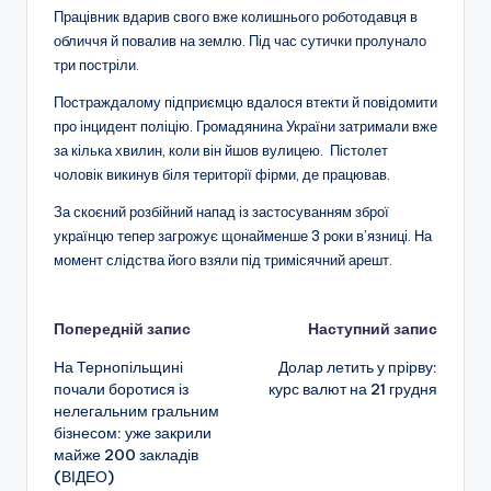
Працівник вдарив свого вже колишнього роботодавця в
обличчя й повалив на землю. Під час сутички пролунало
три постріли.
Постраждалому підприємцю вдалося втекти й повідомити
про інцидент поліцію. Громадянина України затримали вже
за кілька хвилин, коли він йшов вулицею. Пістолет
чоловік викинув біля території фірми, де працював.
За скоєний розбійний напад із застосуванням зброї
українцю тепер загрожує щонайменше 3 роки в’язниці. На
момент слідства його взяли під тримісячний арешт.
Навігація
Попередній запис
Наступний запис
На Тернопільщині
Долар летить у прірву:
по
почали боротися із
курс валют на 21 грудня
нелегальним гральним
запису
бізнесом: уже закрили
майже 200 закладів
(ВІДЕО)