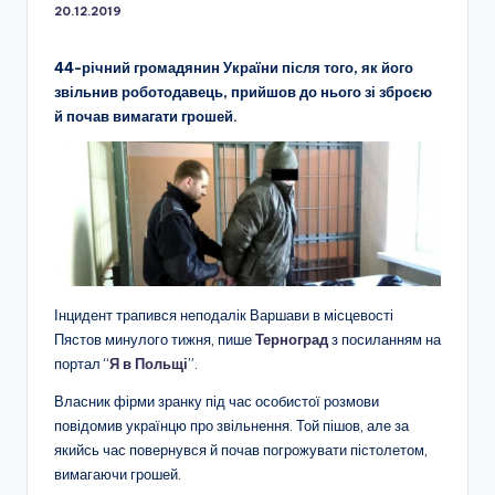
20.12.2019
44-річний громадянин України після того, як його
звільнив роботодавець, прийшов до нього зі зброєю
й почав вимагати грошей.
Інцидент трапився неподалік Варшави в місцевості
Пястов минулого тижня, пише
Терноград
з посиланням на
портал “
Я в Польщі
”.
Власник фірми зранку під час особистої розмови
повідомив українцю про звільнення. Той пішов, але за
якийсь час повернувся й почав погрожувати пістолетом,
вимагаючи грошей.