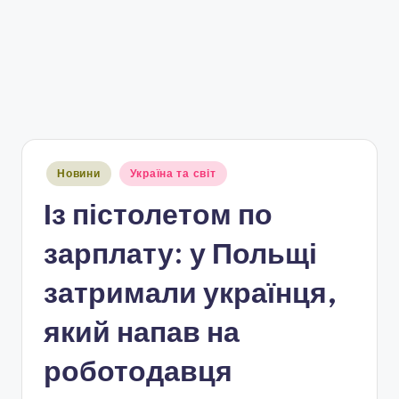
Опубліковано
Новини
Україна та світ
у
Із пістолетом по
зарплату: у Польщі
затримали українця,
який напав на
роботодавця