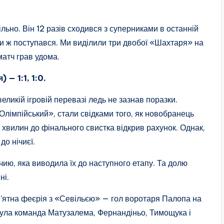
ьно. Він 12 разів сходився з суперниками в останній
льки ж поступався. Ми виділили три двобої «Шахтаря» на
матч грав удома.
— 1:1, 1:0.
еликій ігровій перевазі ледь не зазнав поразки.
Олімпійський», стали свідками того, як новобранець
хвилин до фінального свистка відкрив рахунок. Однак,
до нічиєї.
чию, яка виводила їх до наступного етапу. Та долю
ні.
м’ятна феєрія з «Севільєю» — гол воротаря Палопа на
 була команда Матузалема, Фернандіньо, Тимощука і