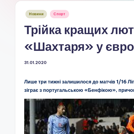
Опубліковано
Новини
Спорт
у
Трійка кращих лют
«Шахтаря» у євро
31.01.2020
Лише три тижні залишилося до матчів 1/16 Лі
зіграє з португальською «Бенфікою», причо