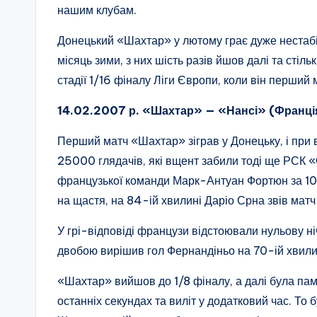
нашим клубам.
Донецький «Шахтар» у лютому грає дуже нестабіл
місяць зими, з них шість разів йшов далі та сті
стадії 1/16 фіналу Ліги Європи, коли він перший 
14.02.2007 р. «Шахтар» — «Нансі» (Франція) 
Перший матч «Шахтар» зіграв у Донецьку, і при в
25000 глядачів, які вщент забили тоді ще РСК «
французької команди Марк-Антуан Фортюн за 10 
на щастя, на 84-ій хвилині Даріо Срна звів матч 
У грі-відповіді французи відстоювали нульову ні
двобою вирішив гол Фернандіньо на 70-ій хвили
«Шахтар» вийшов до 1/8 фіналу, а далі була па
останніх секундах та виліт у додатковий час. То