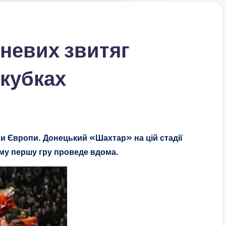
невих звитяг
кубках
ги Європи. Донецький «Шахтар» на цій стадії
му першу гру проведе вдома.