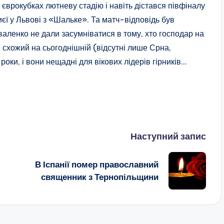
врокубках лютневу стадію і навіть дістався півфіналу
иєї у Львові з «Шальке». Та матч-відповідь був
ленко не дали засумніватися в тому, хто господар на
 схожий на сьогоднішній (відсутні лише Срна,
оки, і вони нещадні для вікових лідерів гірників…
Наступний запис
В Іспанії помер православний
священник з Тернопільщини