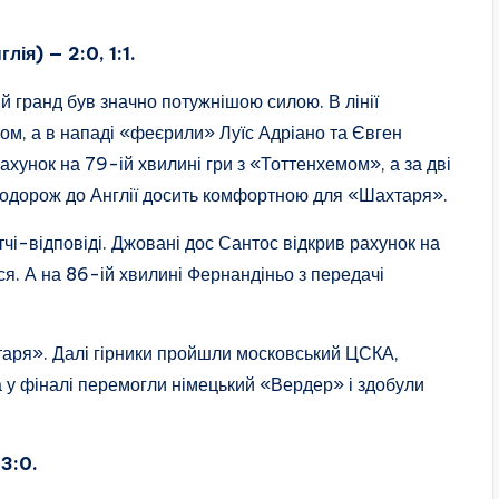
ія) — 2:0, 1:1.
й гранд був значно потужнішою силою. В лінії
ном, а в нападі «феєрили» Луїс Адріано та Євген
хунок на 79-ій хвилині гри з «Тоттенхемом», а за дві
подорож до Англії досить комфортною для «Шахтаря».
тчі-відповіді. Джовані дос Сантос відкрив рахунок на
ся. А на 86-ій хвилині Фернандіньо з передачі
таря». Далі гірники пройшли московський ЦСКА,
 у фіналі перемогли німецький «Вердер» і здобули
3:0.