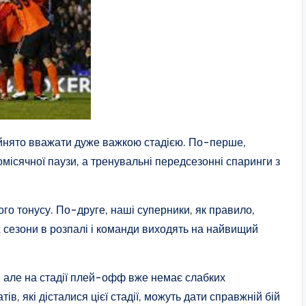
ийнято вважати дуже важкою стадією. По-перше,
місячної паузи, а тренувальні передсезонні спаринги з
го тонусу. По-друге, наші суперники, як правило,
х сезони в розпалі і команди виходять на найвищий
ь, але на стадії плей-офф вже немає слабких
ів, які дісталися цієї стадії, можуть дати справжній бій