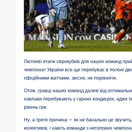
Лютневі етапи єврокубків для наших команд пр
чемпіонат України все ще перебуває в полоні дво
офіційними матчами, звісно, не порівняти.
Отож, гравці наших команд далекі від оптимально
навпаки перебувають у гарних кондиціях, адже ї
рівень гри.
Ну, а третя причина — як не банально це звучит
колективів, і навіть команди з нетопових чемпіонат