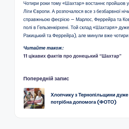
Чотири роки тому «Шахтар» востаннє пройшов у є
Ліги Європи. А розпочалося все з безбарвної ніч
справжньою феєрією — Марлос, Феррейра та Кова
полі в Гельзенкірхені. Той склад «Шахтаря» дуже
Ракицький та Феррейра), але минули вже чотири р
Читайте також:
11 цікавих фактів про донецький “Шахтар”
Навігація
Попередній запис
по
Хлопчику з Тернопільщини дуже
потрібна допомога (ФОТО)
запису