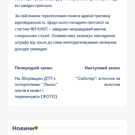
всі швидко приїхали.
За свій вчинок тернополянин понесе адміністративну
відповідальність. Щодо нього складено протокол за
статтею 183 КУАП – завідомо неправдивий виклик
спеціальних служб. Зловмиснику загрожує накладення
штрафу від трьох до семи неоподатковуваних мінімумів
доходів громадян.
Навігація
Попередній запис
Наступний запис
На Зборівщині ДТП з
“Саботер”: в погоне за
по
потерпілими: “Ланос”
золотом
злетів в кювет і
запису
перекинувся (ФОТО)
Новини