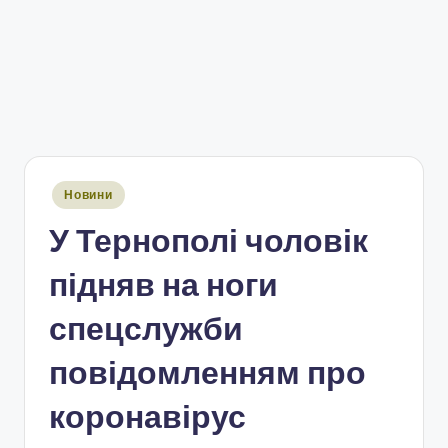
Опубліковано
Новини
у
У Тернополі чоловік
підняв на ноги
спецслужби
повідомленням про
коронавірус