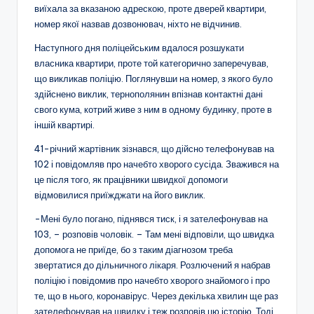
виїхала за вказаною адрескою, проте дверей квартири,
номер якої назвав дозвонювач, ніхто не відчинив.
Наступного дня поліцейським вдалося розшукати
власника квартири, проте той категорично заперечував,
що викликав поліцію. Поглянувши на номер, з якого було
здійснено виклик, тернополянин впізнав контактні дані
свого кума, котрий живе з ним в одному будинку, проте в
іншій квартирі.
41-річний жартівник зізнався, що дійсно телефонував на
102 і повідомляв про начебто хворого сусіда. Зважився на
це після того, як працівники швидкої допомоги
відмовилися приїжджати на його виклик.
-Мені було погано, піднявся тиск, і я зателефонував на
103, – розповів чоловік. – Там мені відповіли, що швидка
допомога не приїде, бо з таким діагнозом треба
звертатися до дільничного лікаря. Розлючений я набрав
поліцію і повідомив про начебто хворого знайомого і про
те, що в нього, коронавірус. Через декілька хвилин ще раз
зателефонував на швидку і теж розповів цю історію. Тоді