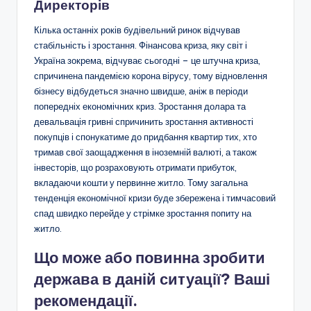
Директорів
Кілька останніх років будівельний ринок відчував
стабільність і зростання. Фінансова криза, яку світ і
Україна зокрема, відчуває сьогодні – це штучна криза,
спричинена пандемією корона вірусу, тому відновлення
бізнесу відбудеться значно швидше, аніж в періоди
попередніх економічних криз. Зростання долара та
девальвація гривні спричинить зростання активності
покупців і спонукатиме до придбання квартир тих, хто
тримав свої заощадження в іноземній валюті, а також
інвесторів, що розраховують отримати прибуток,
вкладаючи кошти у первинне житло. Тому загальна
тенденція економічної кризи буде збережена і тимчасовий
спад швидко перейде у стрімке зростання попиту на
житло.
Що може або повинна зробити
держава в даній ситуації? Ваші
рекомендації.