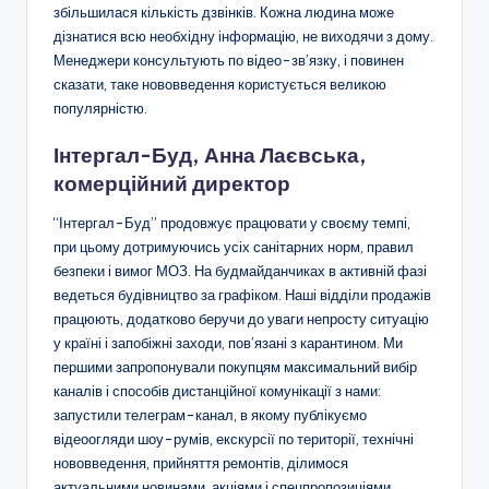
збільшилася кількість дзвінків. Кожна людина може
дізнатися всю необхідну інформацію, не виходячи з дому.
Менеджери консультують по відео-зв’язку, і повинен
сказати, таке нововведення користується великою
популярністю.
Інтергал-Буд, Анна Лаєвська,
комерційний директор
“Інтергал-Буд” продовжує працювати у своєму темпі,
при цьому дотримуючись усіх санітарних норм, правил
безпеки і вимог МОЗ. На будмайданчиках в активній фазі
ведеться будівництво за графіком. Наші відділи продажів
працюють, додатково беручи до уваги непросту ситуацію
у країні і запобіжні заходи, пов’язані з карантином. Ми
першими запропонували покупцям максимальний вибір
каналів і способів дистанційної комунікації з нами:
запустили телеграм-канал, в якому публікуємо
відеоогляди шоу-румів, екскурсії по території, технічні
нововведення, прийняття ремонтів, ділимося
актуальними новинами, акціями і спецпропозиціями,