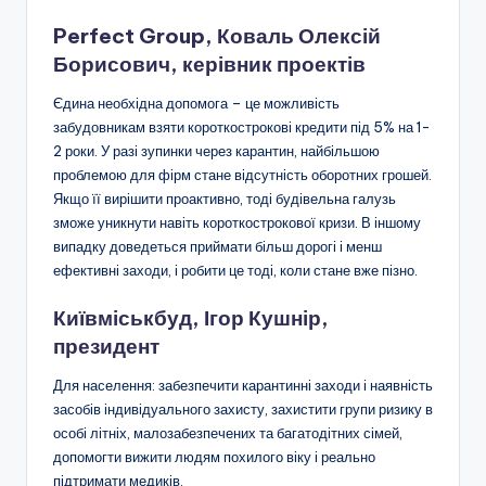
Perfect Group, Коваль Олексій
Борисович, керівник проектів
Єдина необхідна допомога – це можливість
забудовникам взяти короткострокові кредити під 5% на 1-
2 роки. У разі зупинки через карантин, найбільшою
проблемою для фірм стане відсутність оборотних грошей.
Якщо її вирішити проактивно, тоді будівельна галузь
зможе уникнути навіть короткострокової кризи. В іншому
випадку доведеться приймати більш дорогі і менш
ефективні заходи, і робити це тоді, коли стане вже пізно.
Київміськбуд, Ігор Кушнір,
президент
Для населення: забезпечити карантинні заходи і наявність
засобів індивідуального захисту, захистити групи ризику в
особі літніх, малозабезпечених та багатодітних сімей,
допомогти вижити людям похилого віку і реально
підтримати медиків.