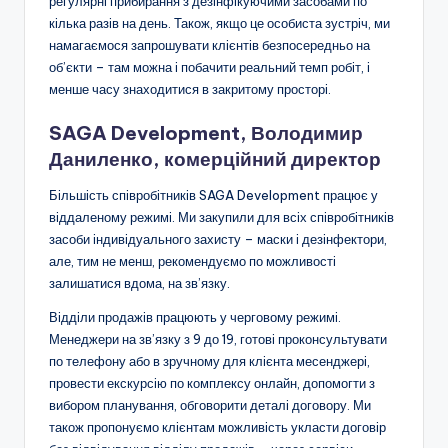
регулярні прибирання з дезінфікуючими засобами по
кілька разів на день. Також, якщо це особиста зустріч, ми
намагаємося запрошувати клієнтів безпосередньо на
об’єкти – там можна і побачити реальний темп робіт, і
менше часу знаходитися в закритому просторі.
SAGA Development, Володимир
Даниленко, комерційний директор
Більшість співробітників SAGA Development працює у
віддаленому режимі. Ми закупили для всіх співробітників
засоби індивідуального захисту – маски і дезінфектори,
але, тим не менш, рекомендуємо по можливості
залишатися вдома, на зв’язку.
Відділи продажів працюють у черговому режимі.
Менеджери на зв’язку з 9 до 19, готові проконсультувати
по телефону або в зручному для клієнта месенджері,
провести екскурсію по комплексу онлайн, допомогти з
вибором планування, обговорити деталі договору. Ми
також пропонуємо клієнтам можливість укласти договір