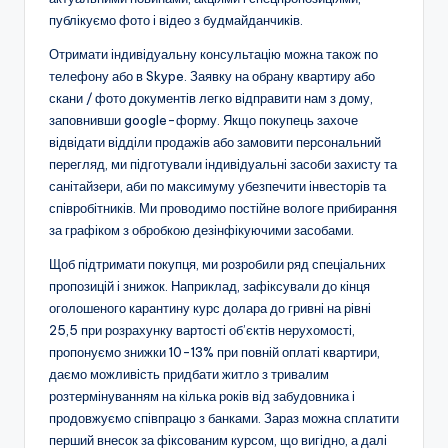
публікуємо фото і відео з будмайданчиків.
Отримати індивідуальну консультацію можна також по
телефону або в Skype. Заявку на обрану квартиру або
скани / фото документів легко відправити нам з дому,
заповнивши google-форму. Якщо покупець захоче
відвідати відділи продажів або замовити персональний
перегляд, ми підготували індивідуальні засоби захисту та
санітайзери, аби по максимуму убезпечити інвесторів та
співробітників. Ми проводимо постійне вологе прибирання
за графіком з обробкою дезінфікуючими засобами.
Щоб підтримати покупця, ми розробили ряд спеціальних
пропозицій і знижок. Наприклад, зафіксували до кінця
оголошеного карантину курс долара до гривні на рівні
25,5 при розрахунку вартості об’єктів нерухомості,
пропонуємо знижки 10-13% при повній оплаті квартири,
даємо можливість придбати житло з тривалим
розтермінуванням на кілька років від забудовника і
продовжуємо співпрацю з банками. Зараз можна сплатити
перший внесок за фіксованим курсом, що вигідно, а далі