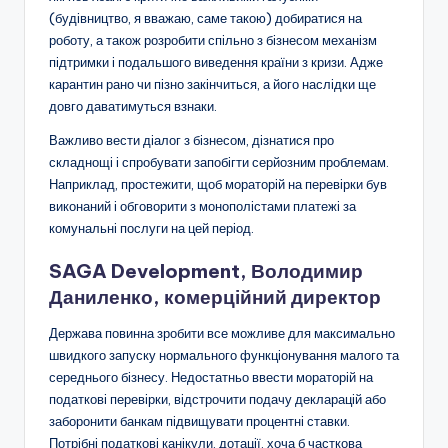
(будівництво, я вважаю, саме такою) добиратися на
роботу, а також розробити спільно з бізнесом механізм
підтримки і подальшого виведення країни з кризи. Адже
карантин рано чи пізно закінчиться, а його наслідки ще
довго даватимуться взнаки.
Важливо вести діалог з бізнесом, дізнатися про
складнощі і спробувати запобігти серйозним проблемам.
Наприклад, простежити, щоб мораторій на перевірки був
виконаний і обговорити з монополістами платежі за
комунальні послуги на цей період.
SAGA Development, Володимир
Даниленко, комерційний директор
Держава повинна зробити все можливе для максимально
швидкого запуску нормального функціонування малого та
середнього бізнесу. Недостатньо ввести мораторій на
податкові перевірки, відстрочити подачу декларацій або
заборонити банкам підвищувати процентні ставки.
Потрібні податкові канікули, дотації, хоча б часткова