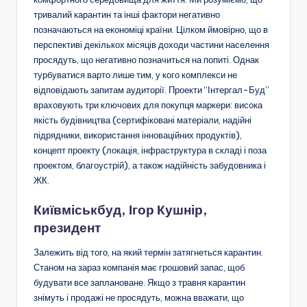
тривалий карантин та інші фактори негативно
позначаються на економіці країни. Цілком ймовірно, що в
перспективі декількох місяців доходи частини населення
просядуть, що негативно позначиться на попиті. Однак
турбуватися варто лише тим, у кого комплекси не
відповідають запитам аудиторії. Проекти “Інтергал-Буд”
враховують три ключових для покупця маркери: висока
якість будівництва (сертифіковані матеріали, надійні
підрядники, використання інноваційних продуктів),
концепт проекту (локація, інфраструктура в складі і поза
проектом, благоустрій), а також надійність забудовника і
ЖК.
Київміськбуд, Ігор Кушнір,
президент
Залежить від того, на який термін затягнеться карантин.
Станом на зараз компанія має грошовий запас, щоб
будувати все заплановане. Якщо з травня карантин
знімуть і продажі не просядуть, можна вважати, що