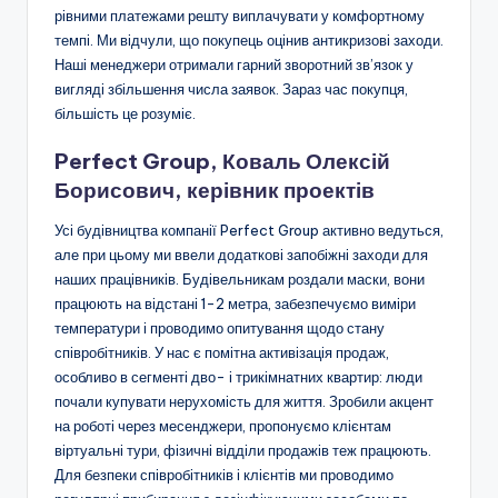
рівними платежами решту виплачувати у комфортному
темпі. Ми відчули, що покупець оцінив антикризові заходи.
Наші менеджери отримали гарний зворотний зв’язок у
вигляді збільшення числа заявок. Зараз час покупця,
більшість це розуміє.
Perfect Group, Коваль Олексій
Борисович, керівник проектів
Усі будівництва компанії Perfect Group активно ведуться,
але при цьому ми ввели додаткові запобіжні заходи для
наших працівників. Будівельникам роздали маски, вони
працюють на відстані 1-2 метра, забезпечуємо виміри
температури і проводимо опитування щодо стану
співробітників. У нас є помітна активізація продаж,
особливо в сегменті дво- і трикімнатних квартир: люди
почали купувати нерухомість для життя. Зробили акцент
на роботі через месенджери, пропонуємо клієнтам
віртуальні тури, фізичні відділи продажів теж працюють.
Для безпеки співробітників і клієнтів ми проводимо