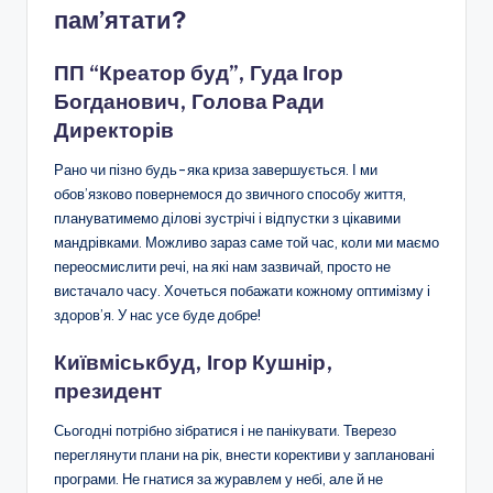
пам’ятати?
ПП “Креатор буд”, Гуда Ігор
Богданович, Голова Ради
Директорів
Рано чи пізно будь-яка криза завершується. І ми
обов’язково повернемося до звичного способу життя,
плануватимемо ділові зустрічі і відпустки з цікавими
мандрівками. Можливо зараз саме той час, коли ми маємо
переосмислити речі, на які нам зазвичай, просто не
вистачало часу. Хочеться побажати кожному оптимізму і
здоров’я. У нас усе буде добре!
Київміськбуд, Ігор Кушнір,
президент
Сьогодні потрібно зібратися і не панікувати. Тверезо
переглянути плани на рік, внести корективи у заплановані
програми. Не гнатися за журавлем у небі, але й не