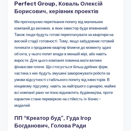
Perfect Group, Коваль Олексій
Борисович, керівник проектів
Ми прогнозуємо перетікання попиту від маленьких
компаній до великих, в яких інвестор буде впевнений.
Також люди будуть готові переплачувати за квартири на
високій стадії готовності. Тому, якщо забудовник готовий
почекати з продажем квартир ближче до моменту здачі
об’єкта, у нього попит впаде в меншій мірі, або навіть
виросте. Для цього компанія повинна мати велике
фінансове плече. Що стосується більш дрібних фірм,
частина з них будуть змушені заморожувати роботи за
умови відсутності стабільного попиту від інвесторів. В
кінцевому підсумку, навіть за найгіршого сценарію, майже
всі компанії рано чи пізно відновлять будівництва, проте
карантин стане перевіркою на стійкість їх бізнес-
моделей.
ПП “Креатор буд”, Гуда Ігор
Богданович, Голова Ради