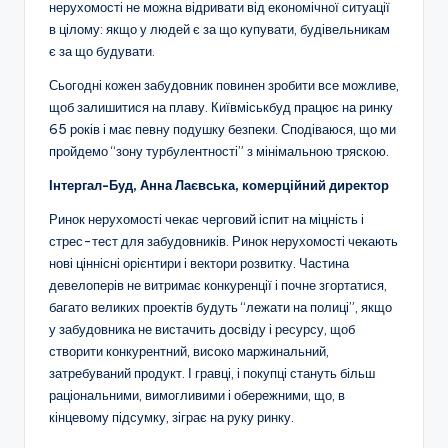
нерухомості не можна відривати від економічної ситуації
в цілому: якщо у людей є за що купувати, будівельникам
є за що будувати.
Сьогодні кожен забудовник повинен зробити все можливе,
щоб залишитися на плаву. Київміськбуд працює на ринку
65 років і має певну подушку безпеки. Сподіваюся, що ми
пройдемо “зону турбулентності” з мінімальною тряскою.
Інтергал-Буд, Анна Лаєвська, комерційний директор
Ринок нерухомості чекає черговий іспит на міцність і
стрес-тест для забудовників. Ринок нерухомості чекають
нові ціннісні орієнтири і вектори розвитку. Частина
девелоперів не витримає конкуренції і почне згортатися,
багато великих проектів будуть “лежати на полиці”, якщо
у забудовника не вистачить досвіду і ресурсу, щоб
створити конкурентний, високо маржинальний,
затребуваний продукт. І гравці, і покупці стануть більш
раціональними, вимогливими і обережними, що, в
кінцевому підсумку, зіграє на руку ринку.