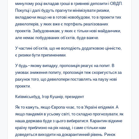
минулому році вкладав гроші в гривневі депозити і ОВДП.
Покупці і далі будуть прагнути мінімізувати ризики,
вкладаючи якщо не в готові новобудови, то в проекти тих
девелоперів, у яких вже є портфель реалізованих
проектів. Забудовникам, у яких є тільки нові майданчики,
але немає побудованих об’єктів, буде важче.
У частині об’єктів, що не володіють додатковою цінністю,
є ризики бути припиненими.
У будь-якому випадку, пропозиція реагує на попит. В
умовах зниження попиту, пропозиція теж скоригується за
рахунок того, що девелопери поставлять на паузу нові
проекти.
Київміськбуд, Ігор Кушнір, президент
Як то кажуть, якщо Європа чхає, то в Україні епідемія. А
якщо пандемія в усьому світі, то складно прогнозувати, як
наша держава буде з цього вибиратися. Карантин відкине
країну приблизно на рік назад, і саме стільки нам
доведеться виходити на докарантинний рівень. Ринок