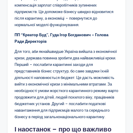
компенсація зарплат співробітників зупинених
підприємств. Це допоможе бізнесу швидко відновитися
після карантину, а економіці – повернутися до
нормальної моделі функціонування.
ПП “Креатор Буд”, Гуда Ігор Богданович – Голова
Ради Директорів
Для того, аби якнайшвидше Україна вийшла з економічної
кризи, держава повинна зробити два найважливіші кроки.
Перший – послабити карантинні заходи для
представників бізнес структур, бо саме завдяки їхній
діяльності наповнюється бюджет. Це дасть можливість
вийти з економічної кризи з мінімальними втратами. За
необхідності умови жорсткого карантинного режиму варто
продовжити для дітей, людей похилого віку, працівників
бюджетних установ. Другий – послабити податкові
навантаження для підприємців малого та середнього
бізнесу в період загальнонаціонального карантину.
І наостанок – про що важливо