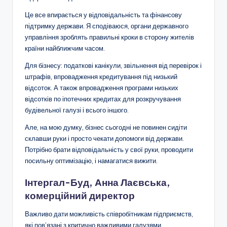
Це все впирається у відповідальність та фінансову
підтримку держави. Я сподіваюся, органи державного
управління зроблять правильні кроки в сторону жителів
країни найближчим часом.
Для бізнесу: податкові канікули, звільнення від перевірок і
штрафів, впровадження кредитування під низький
відсоток. А також впровадження програми низьких
відсотків по іпотечних кредитах для розкручування
будівельної галузі і всього іншого.
Але, на мою думку, бізнес сьогодні не повинен сидіти
склавши руки і просто чекати допомоги від держави.
Потрібно брати відповідальність у свої руки, проводити
посильну оптимізацію, і намагатися вижити.
Інтергал-Буд, Анна Лаєвська,
комерційний директор
Важливо дати можливість співробітникам підприємств,
які пов’язані з критично важливими галузями