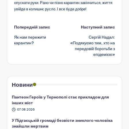
опускати руки. Рано чи пізно карантин закінчиться, життя
увійде в колишнє русло. І все буде добре!
Навігація
Попередній запис
Наступний запис
Як нам пережити
Сергій Надал:
по
карантин?
«Подякуємо тим, хто на
передовій боротьби з
запису
епідемією»
Новини
Пантеон Героїв у Тернополі стає прикладом для
інших міст
07.08.2026
У Підгаєцькій громаді безвісти зниклого чоловіка
знайшли мертвим