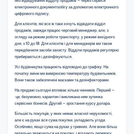
без відвідування відділу продажів – через сервіси
електронного документообігу за допомогою електронного
цифрового підпису.
Для клієнтів, які все ж таки хочуть відвідати відділ
продажів, завжди працює черговий менеджер, але, з
огляду на режим роботи транспорту, у режимі вихідного
дня, з 10 до 18. Для клієнтів і для менеджерів ми також
передбачили засоби захисту. Відділи продажів регулярно
прибираються і дезінфікуються.
Усі будівництва працюють відповідно до графіку. На
початку зміни ми вимірюємо температуру будівельників.
Вони також забезпечені масками та дезінфекторами.
На продажі сьогодні впливає кілька чинників. Перший –
це, безумовно, карантин і викликана ним зупинка
сервісних бізнесів. Другий – зростання курсу долара.
Більшість покупців, у яких немає власної нерухомості,
але є на руках вся сума покупки, укладають угоди.
Особливо, якщо сума на руках у гривнях. Але вони більш
ретельно зважуються на покупку, і віддають перевагу