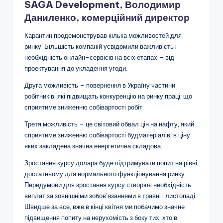
SAGA Development, Володимир
Даниленко, комерційний директор
Карантин продемонстрував кілька можливостей для
ринку. Більшість компаній усвідомили важливість і
необхідність онлайн-сервісів на всіх етапах – від
проектування до укладення угоди.
Друга можливість – повернення в Україну частини
робітників, які підвищать конкуренцію на ринку праці, що
сприятиме зниженню собівартості робіт.
Третя можливість – це світовий обвал цін на нафту, який
сприятиме зниженню собівартості будматеріалів, в ціну
яких закладена значна енергетична складова.
Зростання курсу долара буде підтримувати попит на рівні,
достатньому для нормального функціонування ринку.
Передумови для зростання курсу створює необхідність
виплат за зовнішніми зобов’язаннями в травні і листопаді.
Швидше за все, вже в кінці квітня ми побачимо значне
підвищення попиту на нерухомість з боку тих, хто в