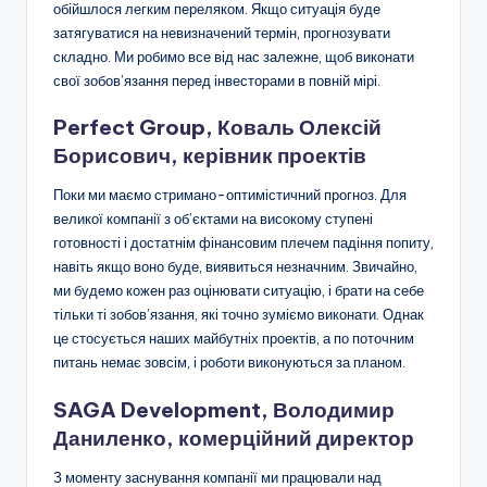
обійшлося легким переляком. Якщо ситуація буде
затягуватися на невизначений термін, прогнозувати
складно. Ми робимо все від нас залежне, щоб виконати
свої зобов’язання перед інвесторами в повній мірі.
Perfect Group, Коваль Олексій
Борисович, керівник проектів
Поки ми маємо стримано-оптимістичний прогноз. Для
великої компанії з об’єктами на високому ступені
готовності і достатнім фінансовим плечем падіння попиту,
навіть якщо воно буде, виявиться незначним. Звичайно,
ми будемо кожен раз оцінювати ситуацію, і брати на себе
тільки ті зобов’язання, які точно зуміємо виконати. Однак
це стосується наших майбутніх проектів, а по поточним
питань немає зовсім, і роботи виконуються за планом.
SAGA Development, Володимир
Даниленко, комерційний директор
З моменту заснування компанії ми працювали над