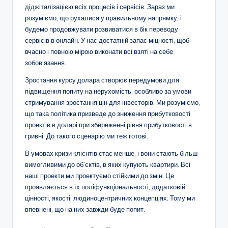
діджіталізацією всіх процесів і сервісів. Зараз ми
розуміємо, що рухалися у правильному напрямку, і
будемо продовжувати розвиватися в бік переводу
сервісів в онлайн. У нас достатній запас міцності, щоб
вчасно і повною мірою виконати всі взяті на себе
зобов’язання.
Зростання курсу долара створює передумови для
підвищення попиту на нерухомість, особливо за умови
стримування зростання цін для інвесторів. Ми розуміємо,
що така політика призведе до зниження прибутковості
проектів в доларі при збереженні рівня прибутковості в
гривні. До такого сценарію ми теж готові.
В умовах кризи клієнтів стає менше, і вони стають більш
вимогливими до об’єктів, в яких купують квартири. Всі
наші проекти ми проектуємо стійкими до змін. Це
проявляється в їх поліфункціональності, додатковій
цінності, якості, людиноцентричних концепціях. Тому ми
впевнені, що на них завжди буде попит.