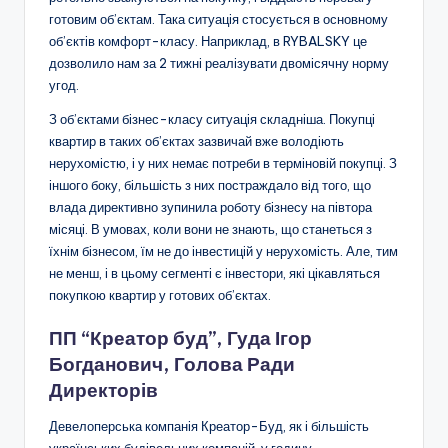
готовим об’єктам. Така ситуація стосується в основному
об’єктів комфорт-класу. Наприклад, в RYBALSKY це
дозволило нам за 2 тижні реалізувати двомісячну норму
угод.
З об’єктами бізнес-класу ситуація складніша. Покупці
квартир в таких об’єктах зазвичай вже володіють
нерухомістю, і у них немає потреби в терміновій покупці. З
іншого боку, більшість з них постраждало від того, що
влада директивно зупинила роботу бізнесу на півтора
місяці. В умовах, коли вони не знають, що станеться з
їхнім бізнесом, їм не до інвестицій у нерухомість. Але, тим
не менш, і в цьому сегменті є інвестори, які цікавляться
покупкою квартир у готових об’єктах.
ПП “Креатор буд”, Гуда Ігор
Богданович, Голова Ради
Директорів
Девелоперська компанія Креатор-Буд, як і більшість
українських будівельних компаній, у годину