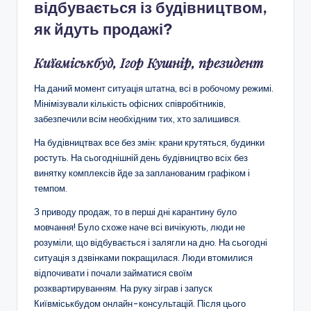
відбувається із будівництвом,
як йдуть продажі?
Київміськбуд, Ігор Кушнір, президент
На даний момент ситуація штатна, всі в робочому режимі.
Мінімізували кількість офісних співробітників,
забезпечили всім необхідним тих, хто залишився.
На будівництвах все без змін: крани крутяться, будинки
ростуть. На сьогоднішній день будівництво всіх без
винятку комплексів йде за запланованим графіком і
темпом.
З приводу продаж, то в перші дні карантину було
мовчання! Було схоже наче всі вичікують, люди не
розуміли, що відбувається і залягли на дно. На сьогодні
ситуація з дзвінками покращилася. Люди втомилися
відпочивати і почали займатися своїм
розквартируванням. На руку зіграв і запуск
Київміськбудом онлайн-консультацій. Після цього